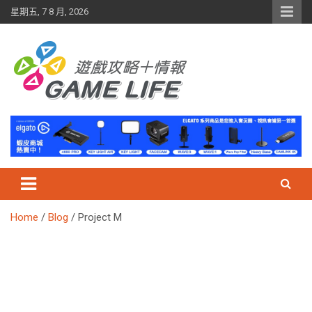
Skip
星期五, 7 8 月, 2026
to
content
Home
Blog
Project M