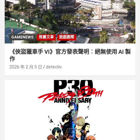
GAMENEWS
推薦文章
遊戲趣聞
《俠盜獵車手 VI》官方發表聲明︰絕無使用 AI 製
作
2026 年 2 月 5 日
detectiv