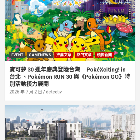
EVENT
GAMENEWS
推薦文章
熱門文章
頭條新聞
寶可夢 30 週年慶典登陸台灣 ─ PokéXciting! in
台北 、Pokémon RUN 30 與《Pokémon GO》特
別活動接⼒展開
2026 年 7 月 2 日
detectiv