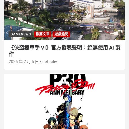
GAMENEWS
推薦文章
遊戲趣聞
《俠盜獵車手 VI》官方發表聲明︰絕無使用 AI 製
作
2026 年 2 月 5 日
detectiv