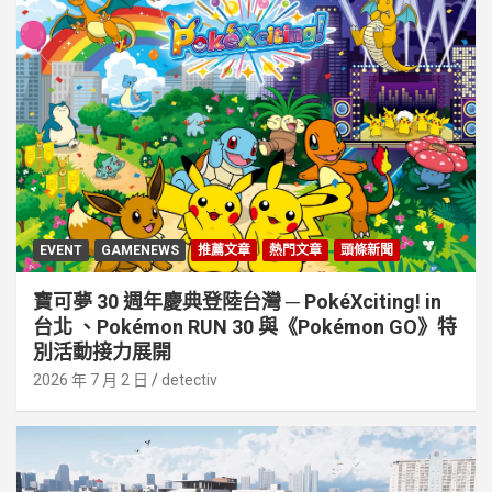
EVENT
GAMENEWS
推薦文章
熱門文章
頭條新聞
寶可夢 30 週年慶典登陸台灣 ─ PokéXciting! in
台北 、Pokémon RUN 30 與《Pokémon GO》特
別活動接⼒展開
2026 年 7 月 2 日
detectiv