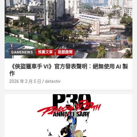
GAMENEWS
推薦文章
遊戲趣聞
《俠盜獵車手 VI》官方發表聲明︰絕無使用 AI 製
作
2026 年 2 月 5 日
detectiv