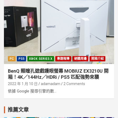
PC
PS5
XBOX SERIES X
專題報導
硬體周邊
開箱介紹
BenQ 類瞳孔遊戲護眼螢幕 MOBIUZ EX3210U 開
箱！4K／144Hz／HDRi / PS5 匹配強勢來襲
2022 年 1 月 10 日
adamadam
2 Comments
依據 Google 搜尋引擎的數...
推薦文章