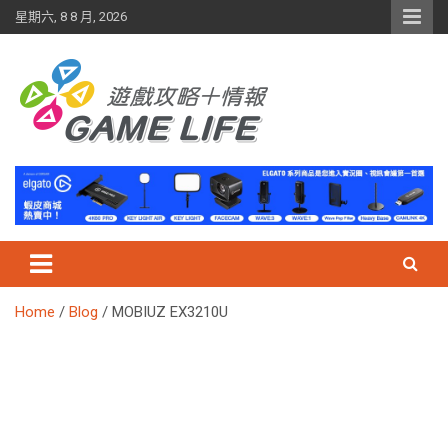
Skip
星期六, 8 8 月, 2026
to
content
Home
Blog
MOBIUZ EX3210U