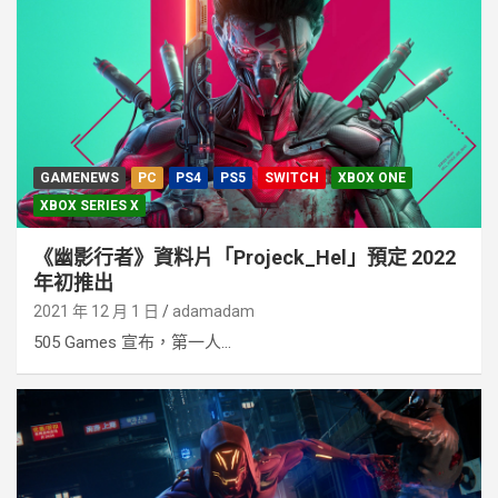
GAMENEWS
PC
PS4
PS5
SWITCH
XBOX ONE
XBOX SERIES X
《幽影行者》資料片「Projeck_Hel」預定 2022
年初推出
2021 年 12 月 1 日
adamadam
505 Games 宣布，第一人...