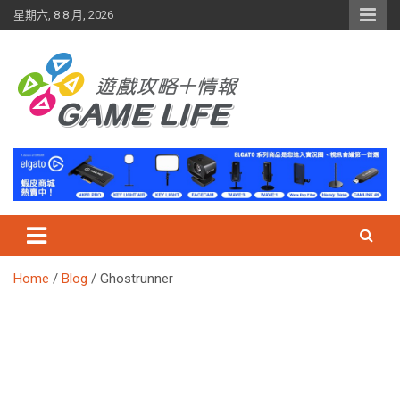
Skip
星期六, 8 8 月, 2026
to
content
Home
Blog
Ghostrunner