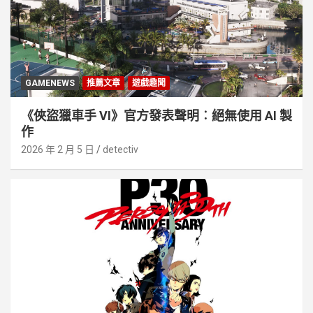
GAMENEWS
推薦文章
遊戲趣聞
《俠盜獵車手 VI》官方發表聲明︰絕無使用 AI 製
作
2026 年 2 月 5 日
detectiv