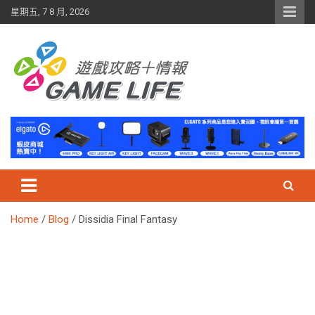
Skip
星期五, 7 8 月, 2026
to
content
Home
Blog
Dissidia Final Fantasy