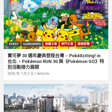
EVENT
GAMENEWS
推薦文章
熱門文章
頭條新聞
寶可夢 30 週年慶典登陸台灣 ─ PokéXciting! in
台北 、Pokémon RUN 30 與《Pokémon GO》特
別活動接⼒展開
2026 年 7 月 2 日
detectiv