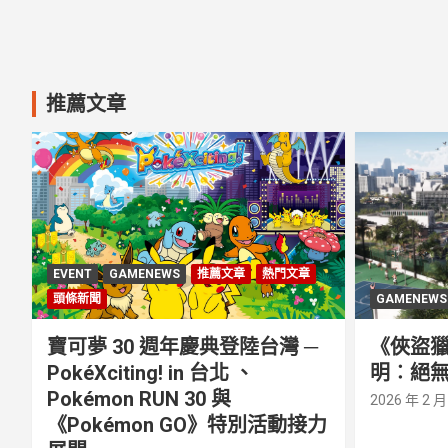
文
章
分
推薦文章
頁
EVENT
GAMENEWS
推薦文章
熱門文章
頭條新聞
GAMENEWS
寶可夢 30 週年慶典登陸台灣 ─
《俠盜獵
PokéXciting! in 台北 、
明︰絕無
Pokémon RUN 30 與
2026 年 2 月
《Pokémon GO》特別活動接⼒