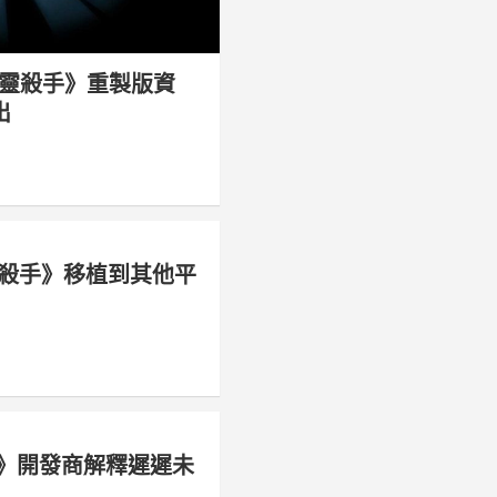
靈殺手》重製版資
出
心靈殺手》移植到其他平
殺手》開發商解釋遲遲未