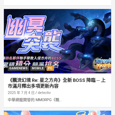
GAMENEWS
MOBILE
PC
《飄流幻境 Re: 星之方舟》全新 BOSS 降臨 ─ 上
市滿月釋出多項更新內容
2025 年 7 月 4 日
detectiv
中華網龍開發的 MMORPG《飄...