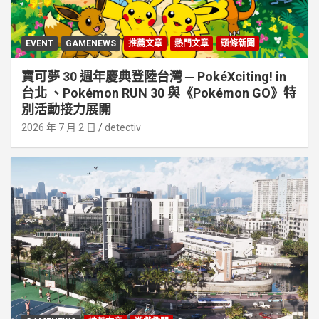
EVENT
GAMENEWS
推薦文章
熱門文章
頭條新聞
寶可夢 30 週年慶典登陸台灣 ─ PokéXciting! in
台北 、Pokémon RUN 30 與《Pokémon GO》特
別活動接⼒展開
2026 年 7 月 2 日
detectiv