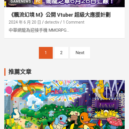
GAMENEWS
PC
《飄流幻境 M》公開 Vtuber 超級大應援計劃
2024 年 6 月 20 日
detectiv
1 Comment
中華網龍為迎接手機 MMORPG...
文
1
2
Next
章
分
推薦文章
頁