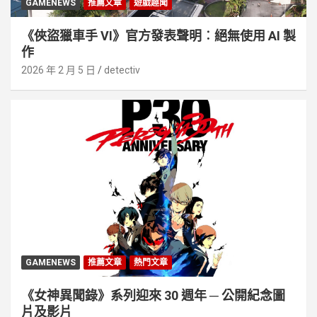
GAMENEWS
推薦文章
遊戲趣聞
《俠盜獵車手 VI》官方發表聲明︰絕無使用 AI 製
作
2026 年 2 月 5 日
detectiv
GAMENEWS
推薦文章
熱門文章
《女神異聞錄》系列迎來 30 週年 ─ 公開紀念圖
片及影片