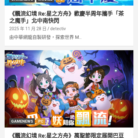
《飄流幻境 Re:星之方舟》歡慶半周年攜手「茶
之魔手」北中南快閃
2025 年 11 月 28 日
detectiv
由中華網龍自製研發，探索世界 M...
GAMENEWS
PC
《飄流幻境 Re:星之方舟》萬聖節限定展開巴豆