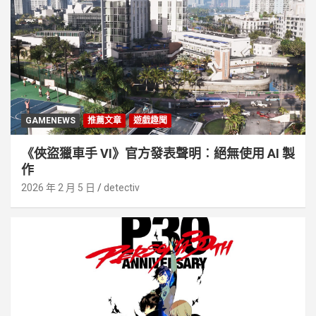
GAMENEWS
推薦文章
遊戲趣聞
《俠盜獵車手 VI》官方發表聲明︰絕無使用 AI 製
作
2026 年 2 月 5 日
detectiv