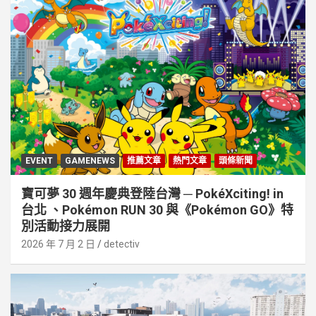
EVENT
GAMENEWS
推薦文章
熱門文章
頭條新聞
寶可夢 30 週年慶典登陸台灣 ─ PokéXciting! in
台北 、Pokémon RUN 30 與《Pokémon GO》特
別活動接⼒展開
2026 年 7 月 2 日
detectiv