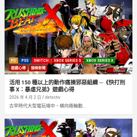
PC
PS5
SWITCH
XBOX SERIES S
XBOX SERIES X
遊戲心得
頭條新聞
活用 150 種以上的動作痛揍邪惡組織 ─《快打刑
事 X：暴虐兄弟》遊戲心得
2026 年 4 月 2 日
detectiv
古早時代大型電玩場中，橫向捲軸動...