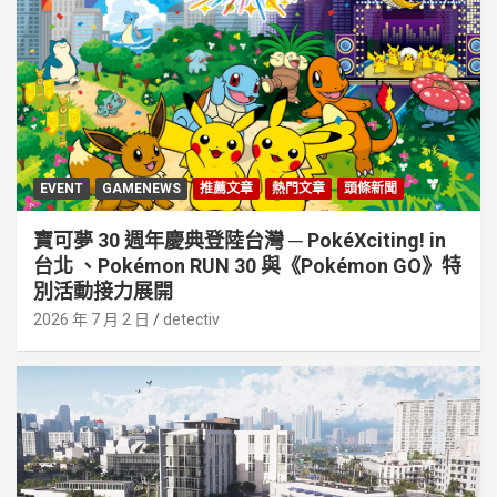
EVENT
GAMENEWS
推薦文章
熱門文章
頭條新聞
寶可夢 30 週年慶典登陸台灣 ─ PokéXciting! in
台北 、Pokémon RUN 30 與《Pokémon GO》特
別活動接⼒展開
2026 年 7 月 2 日
detectiv