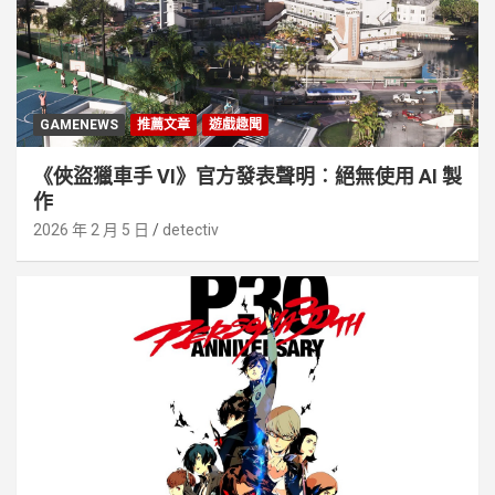
GAMENEWS
推薦文章
遊戲趣聞
《俠盜獵車手 VI》官方發表聲明︰絕無使用 AI 製
作
2026 年 2 月 5 日
detectiv