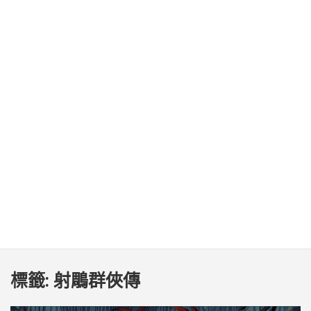
標籤:
射鵰群俠傳