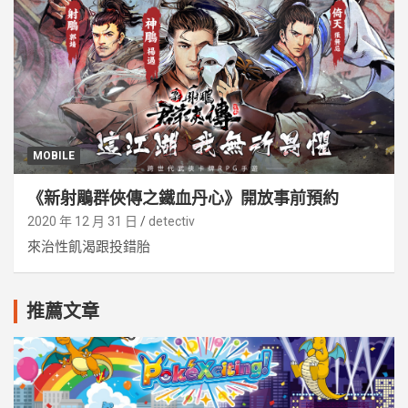
MOBILE
《新射鵰群俠傳之鐵血丹心》開放事前預約
2020 年 12 月 31 日
detectiv
來治性飢渴跟投錯胎
推薦文章