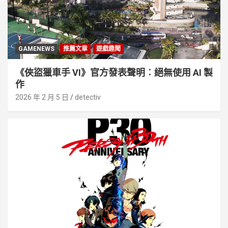
GAMENEWS
推薦文章
遊戲趣聞
《俠盜獵車手 VI》官方發表聲明︰絕無使用 AI 製
作
2026 年 2 月 5 日
detectiv