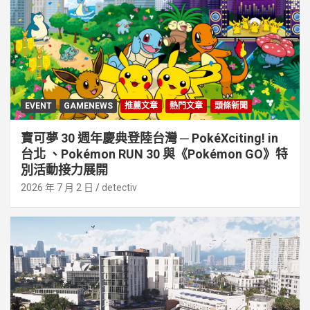
EVENT
GAMENEWS
推薦文章
熱門文章
頭條新聞
寶可夢 30 週年慶典登陸台灣 ─ PokéXciting! in
台北 、Pokémon RUN 30 與《Pokémon GO》特
別活動接⼒展開
2026 年 7 月 2 日
detectiv