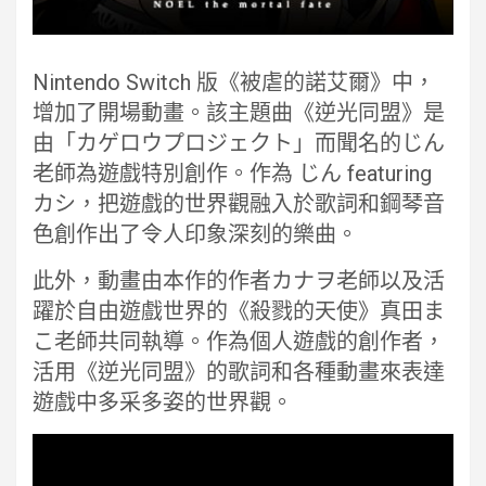
Nintendo Switch 版《被虐的諾艾爾》中，
增加了開場動畫。該主題曲《逆光同盟》是
由「カゲロウプロジェクト」而聞名的じん
老師為遊戲特別創作。作為 じん featuring
カシ，把遊戲的世界觀融入於歌詞和鋼琴音
色創作出了令人印象深刻的樂曲。
此外，動畫由本作的作者カナヲ老師以及活
躍於自由遊戲世界的《殺戮的天使》真田ま
こ老師共同執導。作為個人遊戲的創作者，
活用《逆光同盟》的歌詞和各種動畫來表達
遊戲中多采多姿的世界觀。