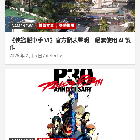
GAMENEWS
推薦文章
遊戲趣聞
《俠盜獵車手 VI》官方發表聲明︰絕無使用 AI 製
作
2026 年 2 月 5 日
detectiv