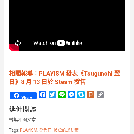
相關報導︰PLAYISM 發表《Tsugunohi 翌
日》8 月 13 日於 Steam 發售
F
T
L
M
S
P
C
Share
a
w
i
e
k
l
o
延伸閱讀
c
i
n
s
y
u
p
e
t
e
s
p
r
y
暫無相關文章
b
t
e
e
k
L
o
e
n
i
Tags:
PLAYISM
,
發售日
,
被虐的諾艾爾