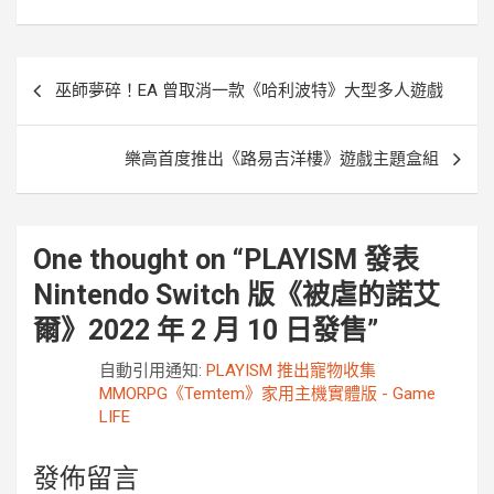
o
r
g
n
k
e
k
r
文
巫師夢碎！EA 曾取消一款《哈利波特》大型多人遊戲
章
導
樂高首度推出《路易吉洋樓》遊戲主題盒組
覽
One thought on “
PLAYISM 發表
Nintendo Switch 版《被虐的諾艾
爾》2022 年 2 月 10 日發售
”
自動引用通知:
PLAYISM 推出寵物收集
MMORPG《Temtem》家用主機實體版 - Game
LIFE
發佈留言