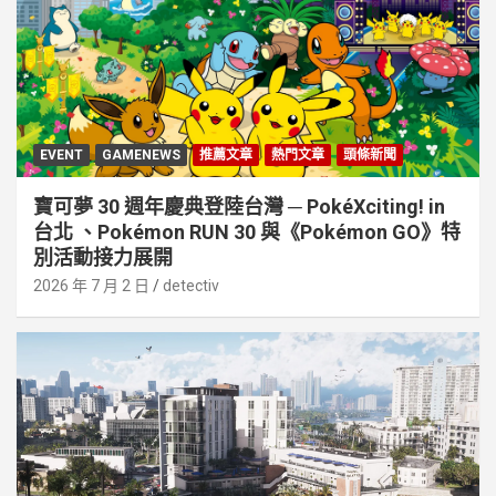
EVENT
GAMENEWS
推薦文章
熱門文章
頭條新聞
寶可夢 30 週年慶典登陸台灣 ─ PokéXciting! in
台北 、Pokémon RUN 30 與《Pokémon GO》特
別活動接⼒展開
2026 年 7 月 2 日
detectiv