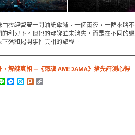
妹由衣經營著一間油紙傘鋪。一個雨夜，一群來路不
們的利刃下。但他的魂魄並未消失，而是在不同的軀
衣下落和揭開事件真相的旅程。
、解謎真相 ─《雨魂 AMEDAMA》搶先評測心得
L
M
S
P
C
i
e
k
l
o
n
s
y
u
p
e
s
p
r
y
e
e
k
L
n
i
g
n
e
k