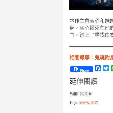
本作主角幽心和妹
身，幽心慘死在他
鬥，踏上了尋找由
相關報導︰鬼魂附身
F
T
Share
a
w
延伸閱讀
c
i
e
t
b
t
暫無相關文章
o
e
Tags:
試玩版
,
雨魂
o
r
k