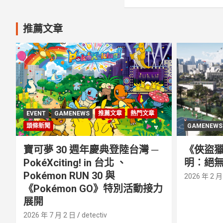
推薦文章
EVENT
GAMENEWS
推薦文章
熱門文章
頭條新聞
GAMENEWS
寶可夢 30 週年慶典登陸台灣 ─
《俠盜獵
PokéXciting! in 台北 、
明︰絕無
Pokémon RUN 30 與
2026 年 2 月
《Pokémon GO》特別活動接⼒
展開
2026 年 7 月 2 日
detectiv