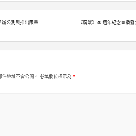
r
舉辦公測與推出限量
《魔獸》30 週年紀念直播發表會
器
郵件地址不會公開。
必填欄位標示為
*