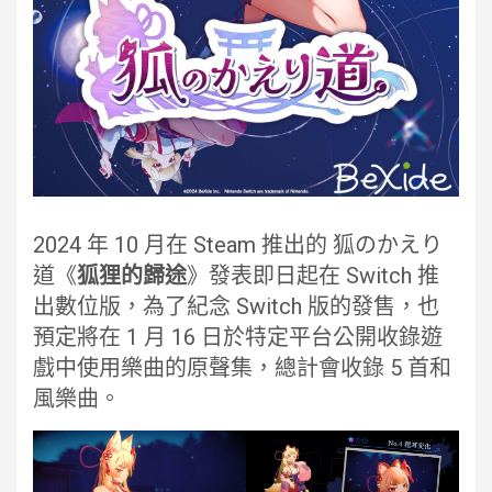
2024 年 10 月在 Steam 推出的 狐のかえり
道《
狐狸的歸途
》發表即日起在 Switch 推
出數位版，為了紀念 Switch 版的發售，也
預定將在 1 月 16 日於特定平台公開收錄遊
戲中使用樂曲的原聲集，總計會收錄 5 首和
風樂曲。