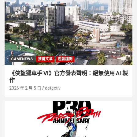
GAMENEWS
推薦文章
遊戲趣聞
《俠盜獵車手 VI》官方發表聲明︰絕無使用 AI 製
作
2026 年 2 月 5 日
detectiv