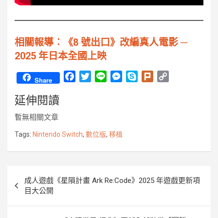
相關報導︰《8 號出口》改編真人電影 ─
2025 年日本全國上映
F
T
L
M
S
P
C
Share
a
w
i
e
k
l
o
延伸閱讀
c
i
n
s
y
u
p
e
t
e
s
p
r
y
暫無相關文章
b
t
e
e
k
L
o
e
n
i
Tags:
Nintendo Switch
,
數位版
,
移植
o
r
g
n
k
e
k
r
文
成人遊戲《星隕計畫 Ark Re:Code》2025 年遊戲更新項
章
目大公開
導