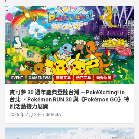
EVENT
GAMENEWS
推薦文章
熱門文章
頭條新聞
寶可夢 30 週年慶典登陸台灣 ─ PokéXciting! in
台北 、Pokémon RUN 30 與《Pokémon GO》特
別活動接⼒展開
2026 年 7 月 2 日
detectiv