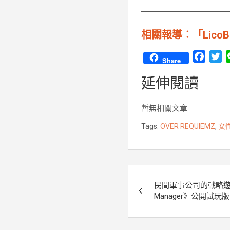
相關報導︰「Lic
F
T
Share
a
w
延伸閱讀
c
i
e
t
b
t
暫無相關文章
o
e
Tags:
OVER REQUIEMZ
,
女
o
r
k
文
民間軍事公司的戰略遊戲《Pri
章
Manager》公開試玩版
導