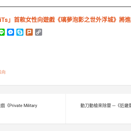
oBiTs」首款女性向遊戲《璃夢泡影之世外浮城》將
L
M
S
P
C
i
e
k
l
o
n
s
y
u
p
e
s
p
r
y
e
e
k
L
n
i
性向
g
n
e
k
r
vate Military
動刀動槍來除靈 ─《近畿靈務