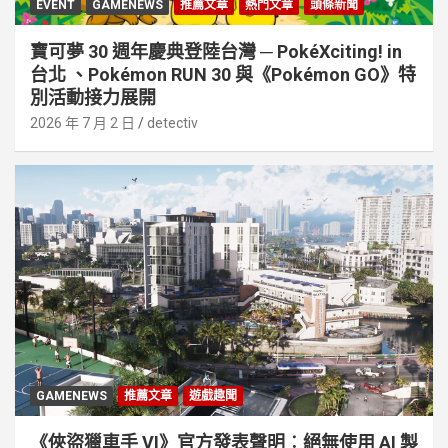
EVENT
GAMENEWS
推薦文章
熱門文章
頭條新聞
寶可夢 30 週年慶典登陸台灣 ─ PokéXciting! in
台北 、Pokémon RUN 30 與《Pokémon GO》特
別活動接⼒展開
2026 年 7 月 2 日
detectiv
GAMENEWS
推薦文章
遊戲趣聞
《俠盜獵車手 VI》官方發表聲明︰絕無使用 AI 製