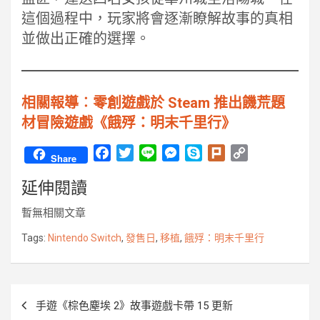
這個過程中，玩家將會逐漸瞭解故事的真相
並做出正確的選擇。
相關報導︰零創遊戲於 Steam 推出饑荒題
材冒險遊戲《餓殍：明末千里行》
F
T
L
M
S
P
C
Share
a
w
i
e
k
l
o
延伸閱讀
c
i
n
s
y
u
p
e
t
e
s
p
r
y
暫無相關文章
b
t
e
e
k
L
o
e
n
i
Tags:
Nintendo Switch
,
發售日
,
移植
,
餓殍：明末千里行
o
r
g
n
k
e
k
r
文
手遊《棕色塵埃 2》故事遊戲卡帶 15 更新
章