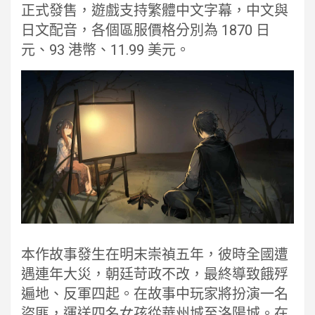
正式發售，遊戲支持繁體中文字幕，中文與
日文配音，各個區服價格分別為 1870 日
元、93 港幣、11.99 美元。
本作故事發生在明末崇禎五年，彼時全國遭
遇連年大災，朝廷苛政不改，最終導致餓殍
遍地、反軍四起。在故事中玩家將扮演一名
盜匪，運送四名女孩從華州城至洛陽城。在