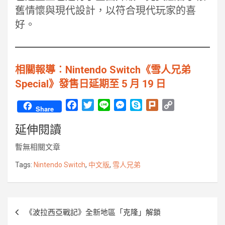
舊情懷與現代設計，以符合現代玩家的喜
好。
相關報導︰Nintendo Switch《雪人兄弟
Special》發售日延期至 5 月 19 日
F
T
L
M
S
P
C
Share
a
w
i
e
k
l
o
延伸閱讀
c
i
n
s
y
u
p
e
t
e
s
p
r
y
暫無相關文章
b
t
e
e
k
L
o
e
n
i
Tags:
Nintendo Switch
,
中文版
,
雪人兄弟
o
r
g
n
k
e
k
r
文
《波拉西亞戰記》全新地區「克隆」解鎖
章