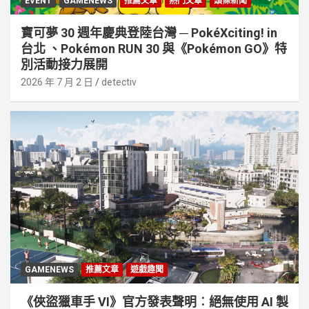
EVENT
GAMENEWS
推薦文章
熱門文章
頭條新聞
寶可夢 30 週年慶典登陸台灣 ─ PokéXciting! in
台北 、Pokémon RUN 30 與《Pokémon GO》特
別活動接⼒展開
2026 年 7 月 2 日
detectiv
GAMENEWS
推薦文章
遊戲趣聞
《俠盜獵車手 VI》官方發表聲明︰絕無使用 AI 製