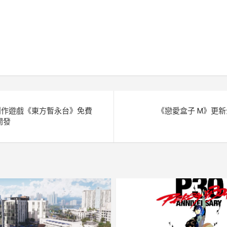
n
s
y
u
p
e
s
p
r
y
e
e
k
L
n
i
g
n
e
k
r
創作遊戲《東方暫永台》免費
《戀愛盒子 M》更
開發