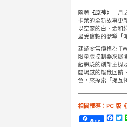
隨著
《原神》
「月之
卡萊的全新故事更新，
以空靈的白、金和
最受信賴的嚮導「
建議零售價格為 TWD
限量版控制器來展
戲體驗的創新主機及 
臨場感的觸覺回饋、
色，來探索「提瓦
相關報導︰PC 版《
F
T
Share
a
w