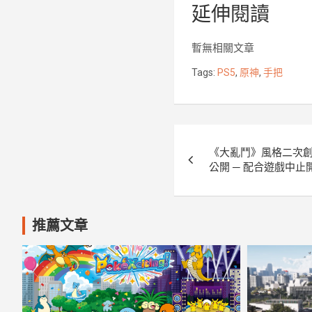
延伸閱讀
c
i
e
t
b
t
暫無相關文章
o
e
Tags:
PS5
,
原神
,
手把
o
r
k
文
《大亂鬥》風格二次
章
公開 ─ 配合遊戲中止
導
覽
推薦文章