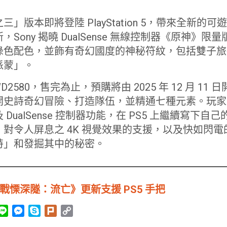
三」版本即將登陸 PlayStation 5，帶來全新的
Sony 揭曉 DualSense 無線控制器《原神》
綠色配色，並飾有奇幻國度的神秘符紋，包括雙子旅
派蒙」。
2580，售完為止，預購將由 2025 年 12 月 11
開史詩奇幻冒險、打造隊伍，並精通七種元素。玩家
DualSense 控制器功能，在 PS5 上繼續寫下
對令人屏息之 4K 視覺效果的支援，以及快如閃
特」和發掘其中的秘密。
戰慄深隧：流亡》更新支援 PS5 手把
L
M
S
P
C
i
e
k
l
o