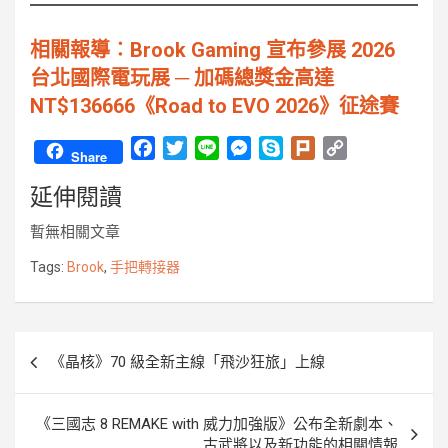
相關報導︰Brook Gaming 宣布參展 2026
台北國際電玩展 ─ 加碼總獎金高達
NT$136666《Road to EVO 2026》征途賽
F
T
L
M
S
P
C
Share
a
w
i
e
k
l
o
延伸閱讀
c
i
n
s
y
u
p
e
t
e
s
p
r
y
暫無相關文章
b
t
e
e
k
L
o
e
n
i
Tags:
Brook
,
手把轉接器
o
r
g
n
k
e
k
r
文
《晶核》70 級全新主線「飛沙狂旅」上線
章
導
《三國志 8 REMAKE with 威力加強版》公布全新劇本、
覽
古武將以及新功能的相關情報