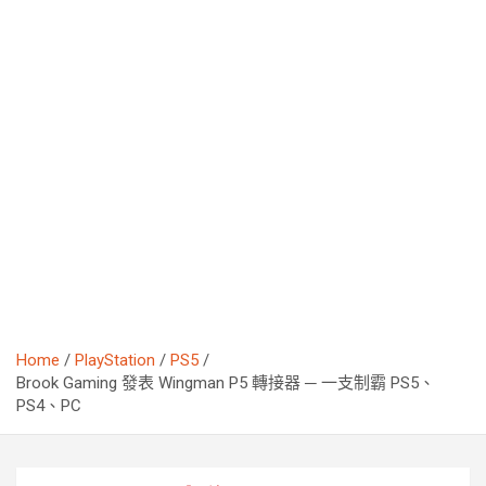
Home
PlayStation
PS5
Brook Gaming 發表 Wingman P5 轉接器 ─ 一支制霸 PS5、
PS4、PC