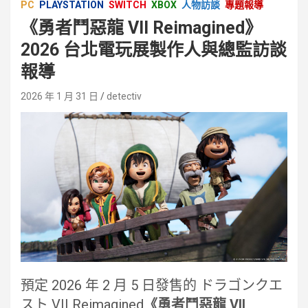
PC
PLAYSTATION
SWITCH
XBOX
人物訪談
專題報導
《勇者鬥惡龍 VII Reimagined》
2026 台北電玩展製作人與總監訪談
報導
2026 年 1 月 31 日
detectiv
預定 2026 年 2 月 5 日發售的 ドラゴンクエ
スト VII Reimagined
《勇者鬥惡龍 VII