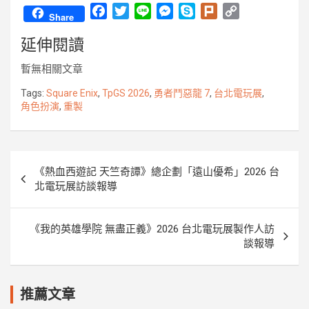
F
T
L
M
S
P
C
Share
a
w
i
e
k
l
o
延伸閱讀
c
i
n
s
y
u
p
e
t
e
s
p
r
y
暫無相關文章
b
t
e
e
k
L
o
e
n
i
Tags:
Square Enix
,
TpGS 2026
,
勇者鬥惡龍 7
,
台北電玩展
,
角色扮演
,
重製
o
r
g
n
k
e
k
r
文
《熱血西遊記 天竺奇譚》總企劃「遠山優希」2026 台
章
北電玩展訪談報導
導
覽
《我的英雄學院 無盡正義》2026 台北電玩展製作人訪
談報導
推薦文章