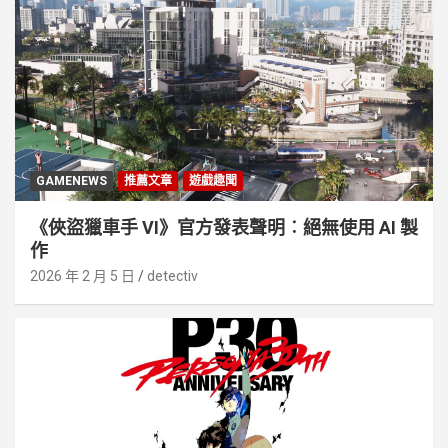
GAMENEWS
推薦文章
遊戲趣聞
《俠盜獵車手 VI》官方發表聲明︰絕無使用 AI 製
作
2026 年 2 月 5 日
detectiv