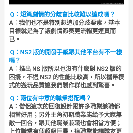
Q︰短篇劇情的分歧會比較難以達成嗎？
A︰我們也不是特別想追加分歧要素，基本
目標就是為了讓劇情節奏更流暢更連貫而
已。
Q︰NS2 版的開發手感跟其他平台有不一樣
嗎？
A︰推出 NS 版所以也沒有什麼對 NS2 版的
困擾，不過 NS2 的性能比較高，所以攜帶模
式的遊玩品質讓我們製作群也感到驚喜。
Q︰兩位有中意的職業搭配嗎？
A︰僧侶這次的回復設計跟許多職業兼職都
相當好用；另外主角初期職業能給予大家無
敵一回合，跟其他職業兼職也會相當方便；
上位職業有個超級巨星，這職業能讓隊友更