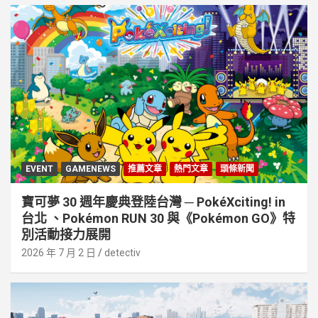
EVENT
GAMENEWS
推薦文章
熱門文章
頭條新聞
寶可夢 30 週年慶典登陸台灣 ─ PokéXciting! in
台北 、Pokémon RUN 30 與《Pokémon GO》特
別活動接⼒展開
2026 年 7 月 2 日
detectiv