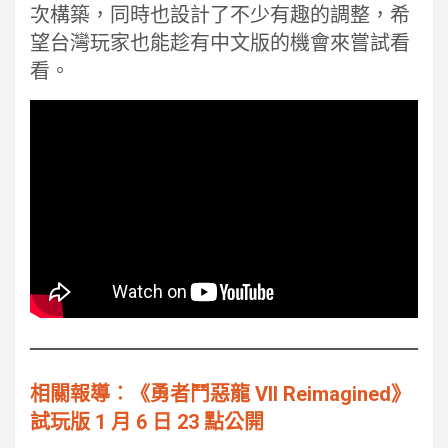
次構築，同時也設計了不少有趣的調整，希
望台灣玩家也能趁有中文版的機會來嘗試看
看。
相關報導︰《勇者鬥惡龍 VII Reimagined》
試玩版 1 月 6 日 23 點公開