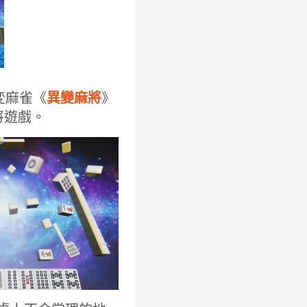
異変麻雀《
異變麻將
》
將遊戲。