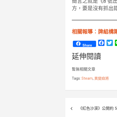
簡言之就是《8 
方，要是沒有抓出
相關報導︰牌組構築型日式
F
T
Share
a
w
延伸閱讀
c
i
e
t
b
t
暫無相關文章
o
e
Tags:
Steam
,
異變麻將
o
r
k
文
《紅色沙漠》公開約 5
章