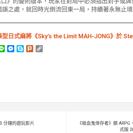
號出口》的變則版本，玩家在對局中必須指出對手或
錯誤之處，就回時光倒流回東一局，持續著永無止境
麻將《Sky’s the Limit MAH-JONG》於 St
L
M
S
P
C
i
e
k
l
o
n
s
y
u
p
e
s
p
r
y
e
e
k
L
n
i
g
n
e
k
r
0 分鐘的遊玩影片
《吸血鬼倖存者》類 ARPG《Ke
式版 2