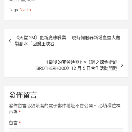
b
t
e
e
k
L
o
e
n
i
Tags:
Nvidia
o
r
g
n
k
e
k
r
文
《天堂 2M》更新魔珠職業 ─ 現有伺服器新增血盟大龜
章
裂副本「回歸王峽谷」
導
覽
《最後的克勞迪亞》×《鋼之鍊金術師
BROTHERHOOD》12 月 5 日合作活動開跑
發佈留言
發佈留言必須填寫的電子郵件地址不會公開。
必填欄位標
示為
*
留言
*