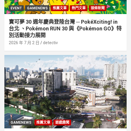
EVENT
GAMENEWS
推薦文章
熱門文章
頭條新聞
寶可夢 30 週年慶典登陸台灣 ─ PokéXciting! in
台北 、Pokémon RUN 30 與《Pokémon GO》特
別活動接⼒展開
2026 年 7 月 2 日
detectiv
GAMENEWS
推薦文章
遊戲趣聞