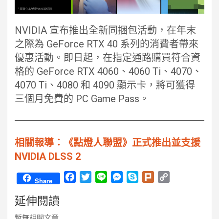
NVIDIA 宣布推出全新同捆包活動，在年末
之際為 GeForce RTX 40 系列的消費者帶來
優惠活動。即日起，在指定通路購買符合資
格的 GeForce RTX 4060、4060 Ti、4070、
4070 Ti、4080 和 4090 顯示卡，將可獲得
三個月免費的 PC Game Pass。
相關報導︰《點燈人聯盟》正式推出並支援
NVIDIA DLSS 2
F
T
L
M
S
P
C
Share
a
w
i
e
k
l
o
延伸閱讀
c
i
n
s
y
u
p
e
t
e
s
p
r
y
暫無相關文章