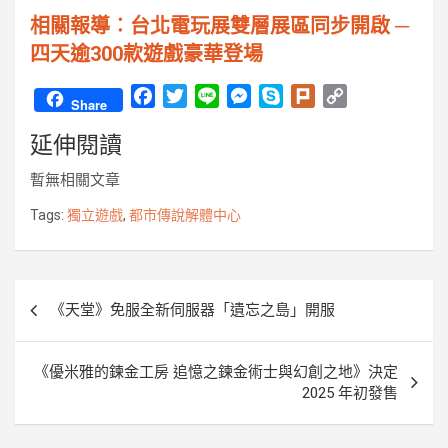
相關報導︰台北電玩展雙層展區同步開啟 ─
四天逾300款遊戲豪華登場
F
T
L
M
S
P
C
Share
a
w
i
e
k
l
o
延伸閱讀
c
i
n
s
y
u
p
e
t
e
s
p
r
y
暫無相關文章
b
t
e
e
k
L
o
e
n
i
Tags:
獨立遊戲
,
都市傳說解體中心
o
r
g
n
k
e
k
r
文
《天堂》免服全新伺服器「遺忘之島」開服
章
導
《優米雅的鍊金工房 追憶之鍊金術士與幻創之地》決定
覽
2025 年初發售