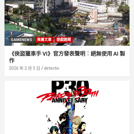
GAMENEWS
推薦文章
遊戲趣聞
《俠盜獵車手 VI》官方發表聲明︰絕無使用 AI 製
作
2026 年 2 月 5 日
detectiv