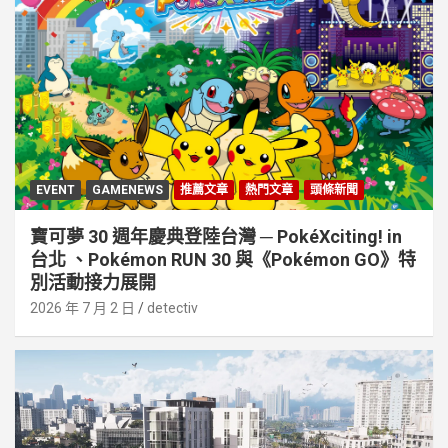
EVENT
GAMENEWS
推薦文章
熱門文章
頭條新聞
寶可夢 30 週年慶典登陸台灣 ─ PokéXciting! in
台北 、Pokémon RUN 30 與《Pokémon GO》特
別活動接⼒展開
2026 年 7 月 2 日
detectiv