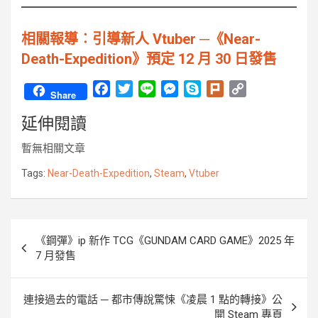
相關報導︰引導新人 Vtuber ─《Near-
Death-Expedition》預定 12 月 30 日發售
F
T
L
M
S
P
C
Share
a
w
i
e
k
l
o
延伸閱讀
c
i
n
s
y
u
p
e
t
e
s
p
r
y
暫無相關文章
b
t
e
e
k
L
o
e
n
i
Tags:
Near-Death-Expedition
,
Steam
,
Vtuber
o
r
g
n
k
e
k
r
文
《鋼彈》ip 新作 TCG《GUNDAM CARD GAME》2025 年
章
7 月發售
導
覽
連接過去的電話 ─ 都市傳說驚悚《凌晨 1 點的轉接》公
開 Steam 專頁