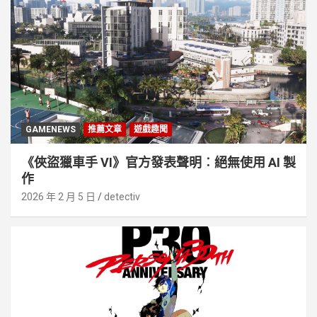
GAMENEWS
推薦文章
遊戲趣聞
《俠盜獵車手 VI》官方發表聲明︰絕無使用 AI 製
作
2026 年 2 月 5 日
detectiv