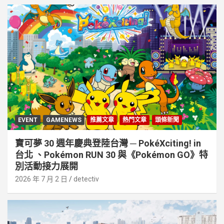
EVENT
GAMENEWS
推薦文章
熱門文章
頭條新聞
寶可夢 30 週年慶典登陸台灣 ─ PokéXciting! in
台北 、Pokémon RUN 30 與《Pokémon GO》特
別活動接⼒展開
2026 年 7 月 2 日
detectiv