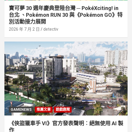
寶可夢 30 週年慶典登陸台灣 ─ PokéXciting! in
台北 、Pokémon RUN 30 與《Pokémon GO》特
別活動接⼒展開
2026 年 7 月 2 日
detectiv
GAMENEWS
推薦文章
遊戲趣聞
《俠盜獵車手 VI》官方發表聲明︰絕無使用 AI 製
作