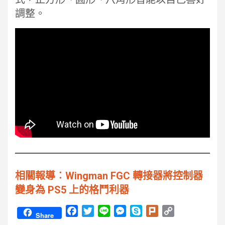
調整。
相關報導︰Wingman FGC 轉接器將控制器
變身為 PS5 上的格鬥利器
F
T
L
M
S
P
C
Share
a
w
i
e
k
l
o