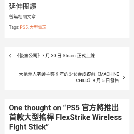
延伸閱讀
c
i
n
s
y
u
p
e
t
e
s
p
r
y
暫無相關文章
b
t
e
e
k
L
o
e
n
i
Tags:
PS5
,
大型電玩
o
r
g
n
k
e
k
r
文
《後室公司》7 月 30 日 Steam 正式上線
章
導
大槍葦人老師主導 9 年的少女養成遊戲《MACHINE
覽
CHILD》9 月 5 日發售
One thought on “
PS5 官方將推出
首款大型搖桿 FlexStrike Wireless
Fight Stick
”