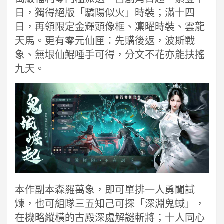
日，獨得絕版「驕陽似火」時裝；滿十四
日，再領限定金輝頭像框、凜曜時裝、雲龍
天馬。更有零元仙匣：先購後返，波斯戰
象、無垠仙鯤唾手可得，分文不花亦能扶搖
九天。
本作副本森羅萬象，即可單排一人勇闖試
煉，也可組隊三五知己可探「深淵鬼蜮」，
在機略縱橫的古殿深處解謎斬將；十人同心