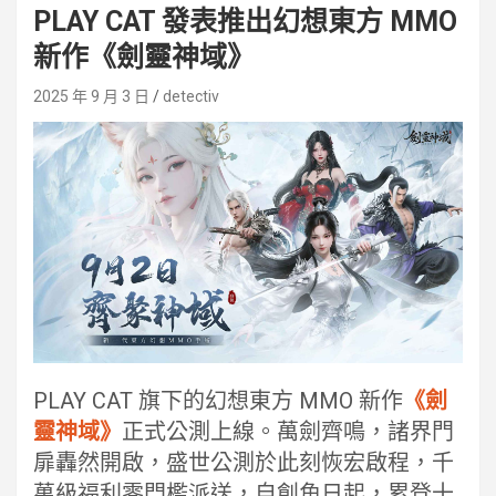
PLAY CAT 發表推出幻想東方 MMO
新作《劍靈神域》
2025 年 9 月 3 日
detectiv
PLAY CAT 旗下的幻想東方 MMO 新作
《劍
靈神域》
正式公測上線。萬劍齊鳴，諸界門
扉轟然開啟，盛世公測於此刻恢宏啟程，千
萬級福利零門檻派送，自創角日起，累登十