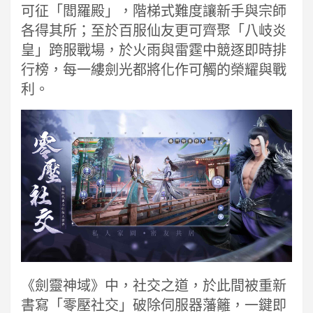
可征「閻羅殿」，階梯式難度讓新手與宗師
各得其所；至於百服仙友更可齊聚「八岐炎
皇」跨服戰場，於火雨與雷霆中競逐即時排
行榜，每一縷劍光都將化作可觸的榮耀與戰
利。
《劍靈神域》中，社交之道，於此間被重新
書寫「零壓社交」破除伺服器藩籬，一鍵即