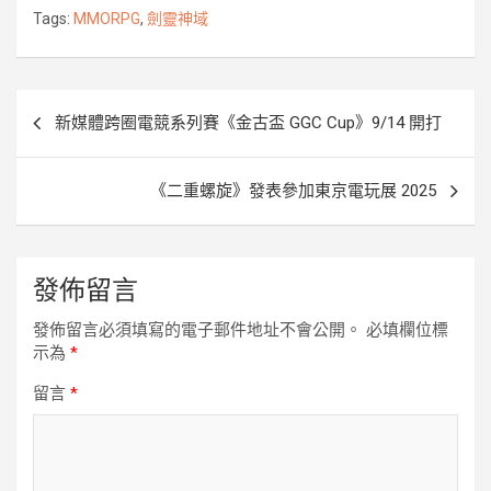
o
e
n
i
Tags:
MMORPG
,
劍靈神域
o
r
g
n
k
e
k
r
文
新媒體跨圈電競系列賽《金古盃 GGC Cup》9/14 開打
章
導
《二重螺旋》發表參加東京電玩展 2025
覽
發佈留言
發佈留言必須填寫的電子郵件地址不會公開。
必填欄位標
示為
*
留言
*