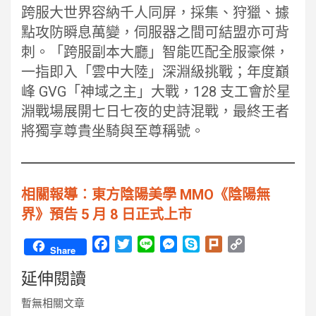
跨服大世界容納千人同屏，採集、狩獵、據
點攻防瞬息萬變，伺服器之間可結盟亦可背
刺。「跨服副本大廳」智能匹配全服豪傑，
一指即入「雲中大陸」深淵級挑戰；年度巔
峰 GVG「神域之主」大戰，128 支工會於星
淵戰場展開七日七夜的史詩混戰，最終王者
將獨享尊貴坐騎與至尊稱號。
相關報導︰東方陰陽美學 MMO《陰陽無
界》預告 5 月 8 日正式上市
F
T
L
M
S
P
C
Share
a
w
i
e
k
l
o
延伸閱讀
c
i
n
s
y
u
p
e
t
e
s
p
r
y
暫無相關文章
b
t
e
e
k
L