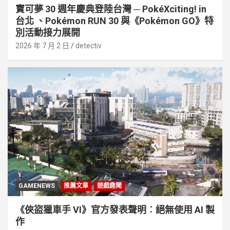
寶可夢 30 週年慶典登陸台灣 ─ PokéXciting! in
台北 、Pokémon RUN 30 與《Pokémon GO》特
別活動接⼒展開
2026 年 7 月 2 日
detectiv
GAMENEWS
推薦文章
遊戲趣聞
《俠盜獵車手 VI》官方發表聲明︰絕無使用 AI 製
作