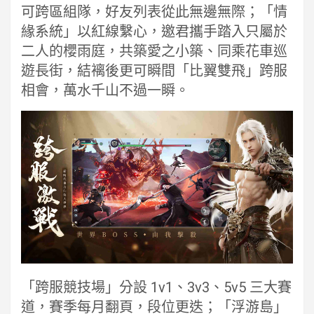
可跨區組隊，好友列表從此無邊無際；「情
緣系統」以紅線繫心，邀君攜手踏入只屬於
二人的櫻雨庭，共築愛之小築、同乘花車巡
遊長街，結褵後更可瞬間「比翼雙飛」跨服
相會，萬水千山不過一瞬。
「跨服競技場」分設 1v1、3v3、5v5 三大賽
道，賽季每月翻頁，段位更迭；「浮游島」