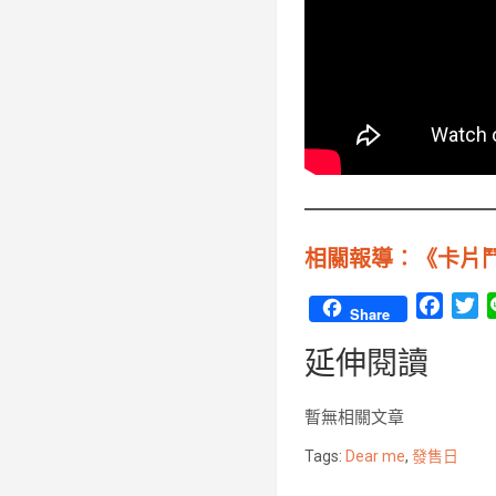
相關報導︰《卡片鬥爭 
F
T
Share
a
w
延伸閱讀
c
i
e
t
b
t
暫無相關文章
o
e
Tags:
Dear me
,
發售日
o
r
k