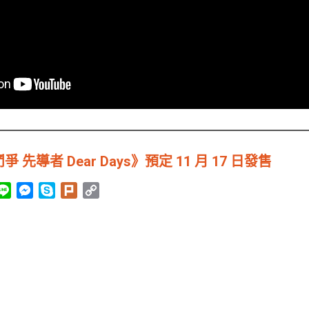
先導者 Dear Days》預定 11 月 17 日發售
L
M
S
P
C
i
e
k
l
o
n
s
y
u
p
e
s
p
r
y
e
e
k
L
n
i
g
n
e
k