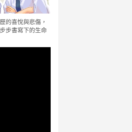
歷的喜悅與悲傷，
步步書寫下的生命