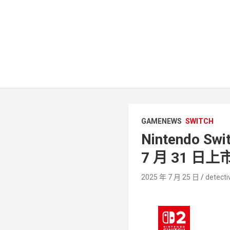
GAMENEWS
SWITCH
Nintendo S
7 月 31 日上
2025 年 7 月 25 日
detecti