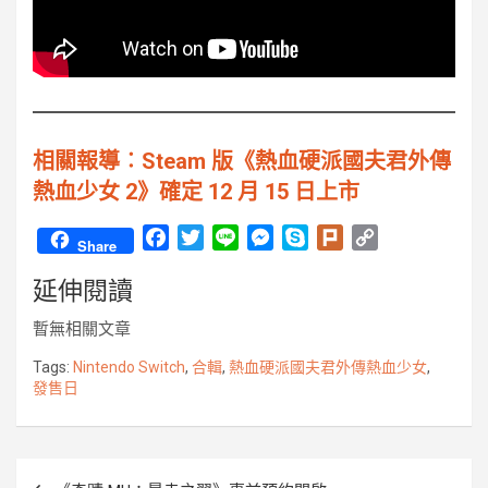
相關報導︰Steam 版《熱血硬派國夫君外傳
熱血少女 2》確定 12 月 15 日上市
F
T
L
M
S
P
C
Share
a
w
i
e
k
l
o
延伸閱讀
c
i
n
s
y
u
p
e
t
e
s
p
r
y
暫無相關文章
b
t
e
e
k
L
o
e
n
i
Tags:
Nintendo Switch
,
合輯
,
熱血硬派國夫君外傳熱血少女
,
發售日
o
r
g
n
k
e
k
r
文