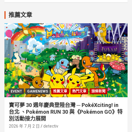
推薦文章
EVENT
GAMENEWS
推薦文章
熱門文章
頭條新聞
寶可夢 30 週年慶典登陸台灣 ─ PokéXciting! in
台北 、Pokémon RUN 30 與《Pokémon GO》特
別活動接⼒展開
2026 年 7 月 2 日
detectiv