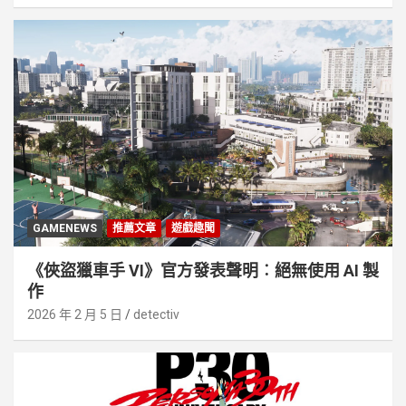
GAMENEWS
推薦文章
遊戲趣聞
《俠盜獵車手 VI》官方發表聲明︰絕無使用 AI 製
作
2026 年 2 月 5 日
detectiv