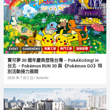
EVENT
GAMENEWS
推薦文章
熱門文章
頭條新聞
寶可夢 30 週年慶典登陸台灣 ─ PokéXciting! in
台北 、Pokémon RUN 30 與《Pokémon GO》特
別活動接⼒展開
2026 年 7 月 2 日
detectiv