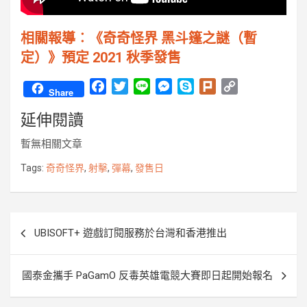
相關報導︰《奇奇怪界 黑斗篷之謎（暫
定）》預定 2021 秋季發售
F
T
L
M
S
P
C
Share
a
w
i
e
k
l
o
延伸閱讀
c
i
n
s
y
u
p
e
t
e
s
p
r
y
暫無相關文章
b
t
e
e
k
L
o
e
n
i
Tags:
奇奇怪界
,
射擊
,
彈幕
,
發售日
o
r
g
n
k
e
k
r
文
UBISOFT+ 遊戲訂閱服務於台灣和香港推出
章
導
國泰金攜手 PaGamO 反毒英雄電競大賽即日起開始報名
覽