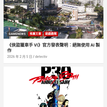
GAMENEWS
推薦文章
遊戲趣聞
《俠盜獵車手 VI》官方發表聲明︰絕無使用 AI 製
作
2026 年 2 月 5 日
detectiv