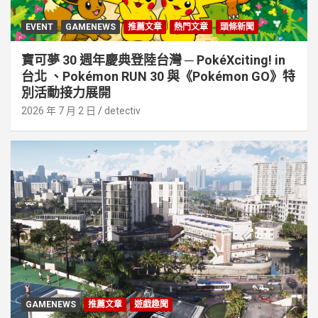
EVENT
GAMENEWS
推薦文章
熱門文章
頭條新聞
寶可夢 30 週年慶典登陸台灣 ─ PokéXciting! in
台北 、Pokémon RUN 30 與《Pokémon GO》特
別活動接⼒展開
2026 年 7 月 2 日
detectiv
GAMENEWS
推薦文章
遊戲趣聞