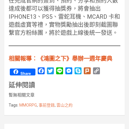
在完成官網的簽到、預約、分享和預約人數
達成後都可以獲得抽獎券，將會抽出
IPHONE13、PS5、雷蛇耳機、MCARD 卡和
遊戲虛寶等禮，實物獎勵抽出後即刻截圖聯
繫官方粉絲團，將於遊戲上線後統一發送。
相關報導︰《鴻圖之下》舉辦一週年慶典
F
T
L
M
S
P
C
Share
a
w
i
e
k
l
o
延伸閱讀
c
i
n
s
y
u
p
e
t
e
s
p
r
y
暫無相關文章
b
t
e
e
k
L
o
e
n
i
Tags:
MMORPG
,
事前登錄
,
雲山之約
o
r
g
n
k
e
k
r
文