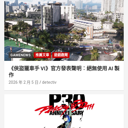
GAMENEWS
推薦文章
遊戲趣聞
《俠盜獵車手 VI》官方發表聲明︰絕無使用 AI 製
作
2026 年 2 月 5 日
detectiv