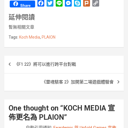
F
T
L
M
S
P
C
Share
a
w
i
e
k
l
o
延伸閱讀
c
i
n
s
y
u
p
e
t
e
s
p
r
y
暫無相關文章
b
t
e
e
k
L
o
e
n
i
Tags:
Koch Media
,
PLAION
o
r
g
n
k
e
k
r
文
《F1 22》將可以進行跨平台對戰
章
導
《靈魂駭客 2》加開第二場遊戲體驗會
覽
One thought on “
KOCH MEDIA 宣
佈更名為 PLAION
”
自動引用通知:
Feardemic 與 Unfold Games 宣佈