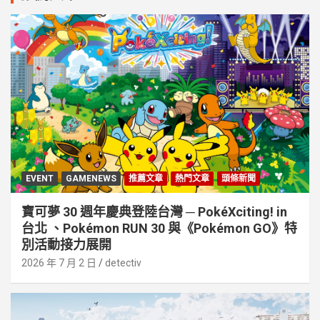
EVENT
GAMENEWS
推薦文章
熱門文章
頭條新聞
寶可夢 30 週年慶典登陸台灣 ─ PokéXciting! in
台北 、Pokémon RUN 30 與《Pokémon GO》特
別活動接⼒展開
2026 年 7 月 2 日
detectiv