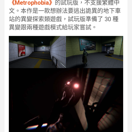
《Metrophobia》
的試玩版，不支援繁體中
文。本作是一款想辦法要逃出詭異的地下車
站的異變探索類遊戲，試玩版準備了 30 種
異變跟兩種遊戲模式給玩家嘗試。