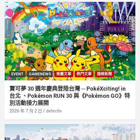
EVENT
GAMENEWS
推薦文章
熱門文章
頭條新聞
寶可夢 30 週年慶典登陸台灣 ─ PokéXciting! in
台北 、Pokémon RUN 30 與《Pokémon GO》特
別活動接⼒展開
2026 年 7 月 2 日
detectiv