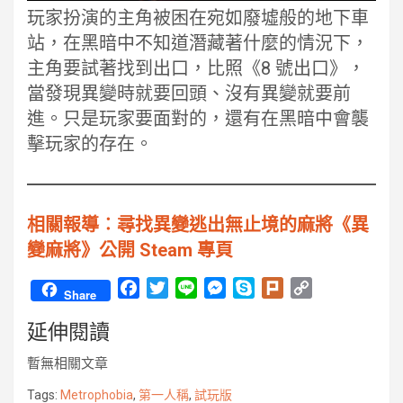
玩家扮演的主角被困在宛如廢墟般的地下車
站，在黑暗中不知道潛藏著什麼的情況下，
主角要試著找到出口，比照《8 號出口》，
當發現異變時就要回頭、沒有異變就要前
進。只是玩家要面對的，還有在黑暗中會襲
擊玩家的存在。
相關報導︰尋找異變逃出無止境的麻將《異
變麻將》公開 Steam 專頁
F
T
L
M
S
P
C
Share
a
w
i
e
k
l
o
延伸閱讀
c
i
n
s
y
u
p
e
t
e
s
p
r
y
暫無相關文章
b
t
e
e
k
L
o
e
n
i
Tags:
Metrophobia
,
第一人稱
,
試玩版