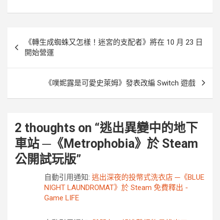
o
r
g
n
k
e
k
r
文
《轉生成蜘蛛又怎樣！迷宮的支配者》將在 10 月 23 日
章
開始營運
導
覽
《噗妮露是可愛史萊姆》發表改編 Switch 遊戲
2 thoughts on “
逃出異變中的地下
車站 ─《Metrophobia》於 Steam
公開試玩版
”
自動引用通知:
逃出深夜的投幣式洗衣店 ─《BLUE
NIGHT LAUNDROMAT》於 Steam 免費釋出 -
Game LIFE