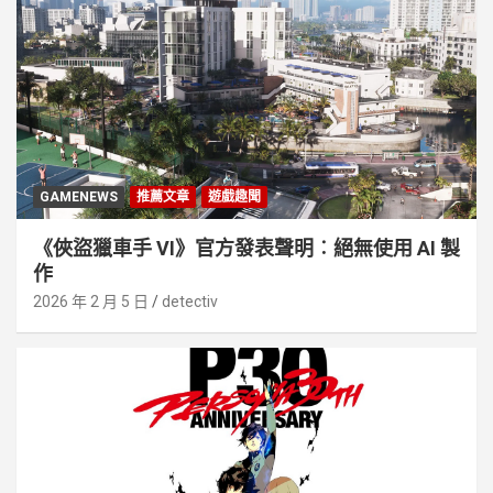
GAMENEWS
推薦文章
遊戲趣聞
《俠盜獵車手 VI》官方發表聲明︰絕無使用 AI 製
作
2026 年 2 月 5 日
detectiv