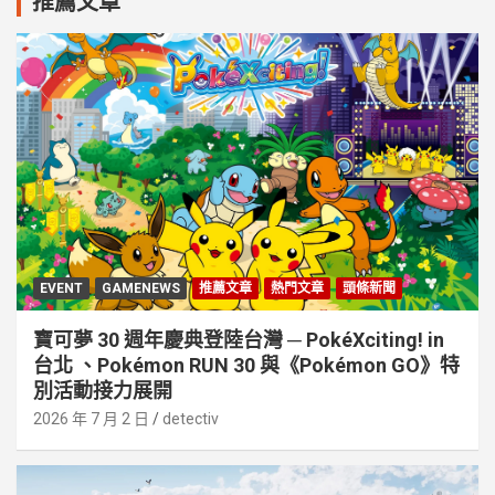
推薦文章
EVENT
GAMENEWS
推薦文章
熱門文章
頭條新聞
寶可夢 30 週年慶典登陸台灣 ─ PokéXciting! in
台北 、Pokémon RUN 30 與《Pokémon GO》特
別活動接⼒展開
2026 年 7 月 2 日
detectiv