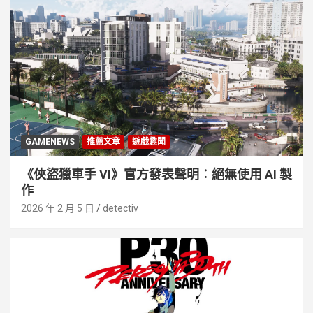
GAMENEWS
推薦文章
遊戲趣聞
《俠盜獵車手 VI》官方發表聲明︰絕無使用 AI 製
作
2026 年 2 月 5 日
detectiv