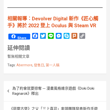
相關報導︰Devolver Digital 新作《匠心觸
手》將於 2022 登上 Oculus 與 Steam VR
F
T
L
M
S
P
C
Share
a
w
i
e
k
l
o
延伸閱讀
c
i
n
s
y
u
p
e
t
e
s
p
r
y
暫無相關文章
b
t
e
e
k
L
o
e
n
i
Tags:
Abermore
,
發售日
,
第一人稱
o
r
g
n
k
e
k
r
文
為了約會就要掠奪 ─ 漫畫風格維京遊戲《Doki Doki
章
Ragnarok》釋出
導
覽
《惡靈古堡》之父「三上真司」率領團隊發表新作手遊