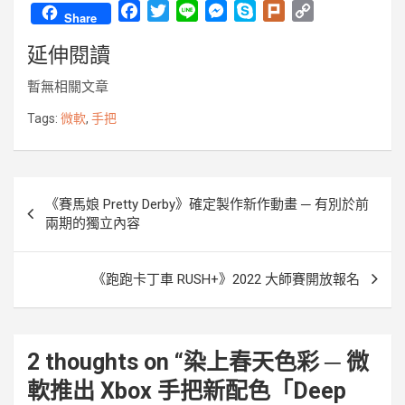
F
T
L
M
S
P
C
Share
a
w
i
e
k
l
o
延伸閱讀
c
i
n
s
y
u
p
e
t
e
s
p
r
y
暫無相關文章
b
t
e
e
k
L
o
e
n
i
Tags:
微軟
,
手把
o
r
g
n
k
e
k
r
文
《賽馬娘 Pretty Derby》確定製作新作動畫 ─ 有別於前
章
兩期的獨立內容
導
覽
《跑跑卡丁車 RUSH+》2022 大師賽開放報名
2 thoughts on “
染上春天色彩 ─ 微
軟推出 Xbox 手把新配色「Deep