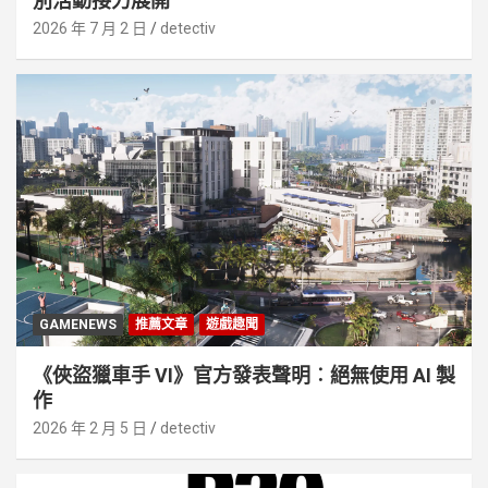
別活動接⼒展開
2026 年 7 月 2 日
detectiv
GAMENEWS
推薦文章
遊戲趣聞
《俠盜獵車手 VI》官方發表聲明︰絕無使用 AI 製
作
2026 年 2 月 5 日
detectiv