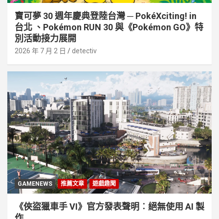
寶可夢 30 週年慶典登陸台灣 ─ PokéXciting! in
台北 、Pokémon RUN 30 與《Pokémon GO》特
別活動接⼒展開
2026 年 7 月 2 日
detectiv
GAMENEWS
推薦文章
遊戲趣聞
《俠盜獵車手 VI》官方發表聲明︰絕無使用 AI 製
作