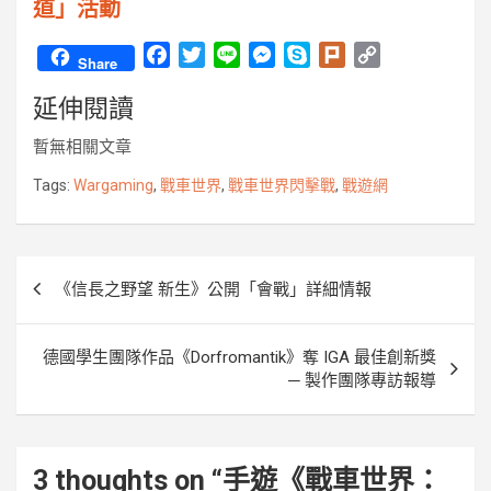
道」活動
F
T
L
M
S
P
C
Share
a
w
i
e
k
l
o
延伸閱讀
c
i
n
s
y
u
p
e
t
e
s
p
r
y
暫無相關文章
b
t
e
e
k
L
o
e
n
i
Tags:
Wargaming
,
戰車世界
,
戰車世界閃擊戰
,
戰遊網
o
r
g
n
k
e
k
r
文
《信長之野望 新生》公開「會戰」詳細情報
章
導
德國學生團隊作品《Dorfromantik》奪 IGA 最佳創新獎
覽
─ 製作團隊專訪報導
3 thoughts on “
手遊《戰車世界：