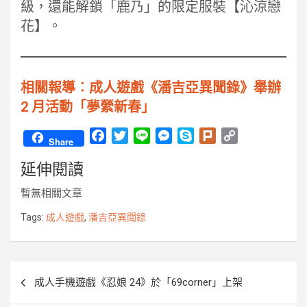
級，還能解鎖「鹿乃」的限定服裝【沁涼戀
花】。
相關報導︰成人遊戲《潘吉亞異聞錄》舉辦
2 月活動「夢縈新春」
F
T
L
M
S
P
C
Share
a
w
i
e
k
l
o
延伸閱讀
c
i
n
s
y
u
p
e
t
e
s
p
r
y
暫無相關文章
b
t
e
e
k
L
o
e
n
i
Tags:
成人遊戲
,
潘吉亞異聞錄
o
r
g
n
k
e
k
r
文
成人手機遊戲《忍娘 24》於「69corner」上架
章