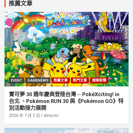
推薦文章
EVENT
GAMENEWS
推薦文章
熱門文章
頭條新聞
寶可夢 30 週年慶典登陸台灣 ─ PokéXciting! in
台北 、Pokémon RUN 30 與《Pokémon GO》特
別活動接⼒展開
2026 年 7 月 2 日
detectiv