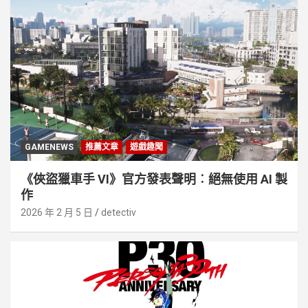
GAMENEWS
推薦文章
遊戲趣聞
《俠盜獵車手 VI》官方發表聲明︰絕無使用 AI 製
作
2026 年 2 月 5 日
detectiv