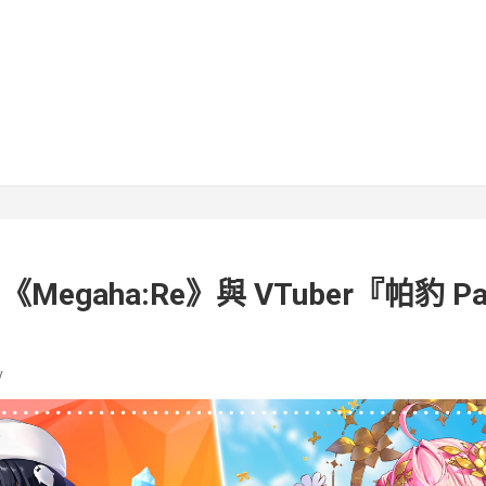
《Megaha:Re》與 VTuber『帕豹 
v