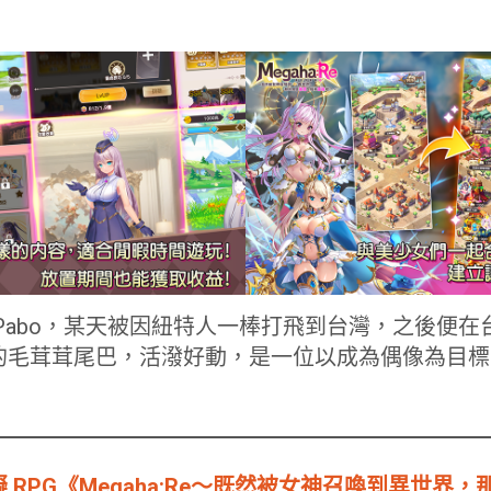
Pabo，某天被因紐特人一棒打飛到台灣，之後便
的毛茸茸尾巴，活潑好動，是一位以成為偶像為目標
 RPG《Megaha:Re～既然被女神召喚到異世界