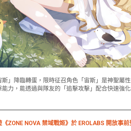
斯」降臨轉蛋，限時征召角色「宙斯」是神聖屬性遊
擊能力，能透過與隊友的「追擊攻擊」配合快速強化
ZONE NOVA 禁域戰姬》於 EROLABS 開放事