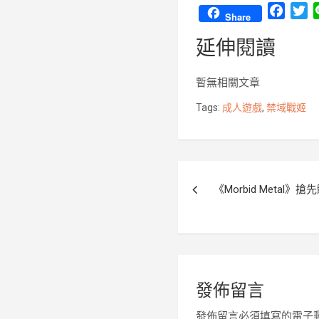
F
T
Share
a
w
延伸閱讀
c
i
e
t
b
t
暫無相關文章
o
e
Tags:
成人遊戲
,
禁域戰姬
o
r
k
文
《Morbid Metal》搶
章
導
覽
發佈留言
發佈留言必須填寫的電子