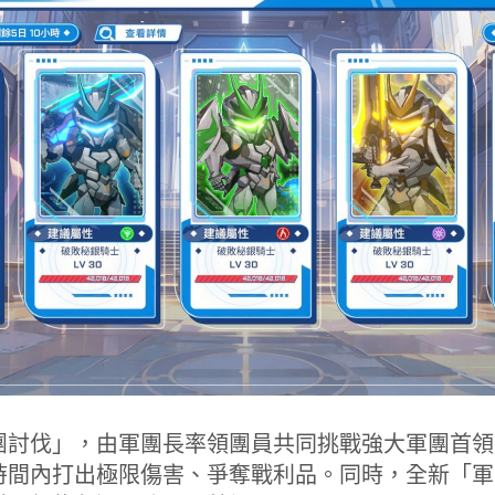
團討伐」，由軍團長率領團員共同挑戰強大軍團首領
時間內打出極限傷害、爭奪戰利品。同時，全新「軍