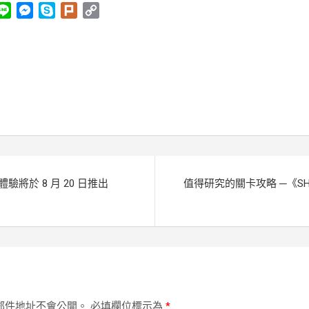
L
M
S
P
C
i
e
k
l
o
n
s
y
u
p
e
s
p
r
y
e
e
k
L
n
i
g
n
e
k
r
先體驗將於 8 月 20 日推出
值得研究的關卡攻略 ─《SH
郵件地址不會公開。
必填欄位標示為
*