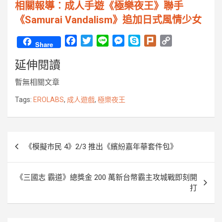
相關報導︰成人手遊《極樂夜王》聯手
《Samurai Vandalism》追加日式風情少女
F
T
L
M
S
P
C
Share
a
w
i
e
k
l
o
延伸閱讀
c
i
n
s
y
u
p
e
t
e
s
p
r
y
暫無相關文章
b
t
e
e
k
L
o
e
n
i
Tags:
EROLABS
,
成人遊戲
,
極樂夜王
o
r
g
n
k
e
k
r
文
《模擬市民 4》2/3 推出《繽紛嘉年華套件包》
章
導
《三國志 霸道》總獎金 200 萬新台幣霸主攻城戰即刻開
覽
打