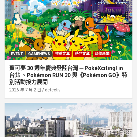
EVENT
GAMENEWS
推薦文章
熱門文章
頭條新聞
寶可夢 30 週年慶典登陸台灣 ─ PokéXciting! in
台北 、Pokémon RUN 30 與《Pokémon GO》特
別活動接⼒展開
2026 年 7 月 2 日
detectiv