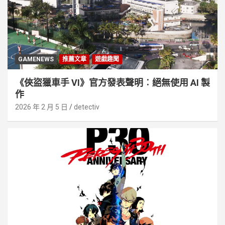
GAMENEWS
推薦文章
遊戲趣聞
《俠盜獵車手 VI》官方發表聲明︰絕無使用 AI 製
作
2026 年 2 月 5 日
detectiv