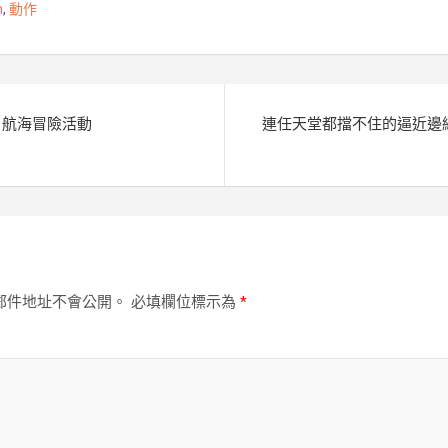
m
,
動作
g
n
e
k
r
日航海冒險活動
連任天堂都擋不住的逼近邊緣
郵件地址不會公開。
必填欄位標示為
*