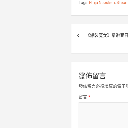
Tags:
Ninja Noboken
,
Stea
o
r
k
文
《爆裂魔女》舉辦春
章
導
覽
發佈留言
發佈留言必須填寫的電子
留言
*