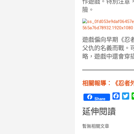
作遊戲。特別注意，
險。
遊戲偏向早期《忍者
父仇的名義而戰。
略，遊戲中還會穿
相關報導︰《忍者外傳》3
F
T
Share
a
w
延伸閱讀
c
i
e
t
b
t
暫無相關文章
o
e