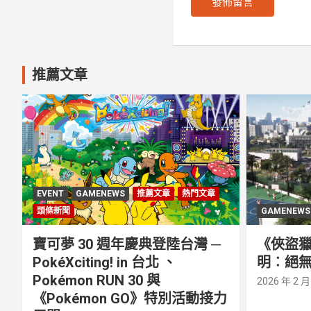
推薦文章
EVENT
GAMENEWS
推薦文章
熱門文章
頭條新聞
GAMENEWS
寶可夢 30 週年慶典登陸台灣 ─
《俠盜獵
PokéXciting! in 台北 、
明︰絕無
Pokémon RUN 30 與
2026 年 2 月
《Pokémon GO》特別活動接⼒