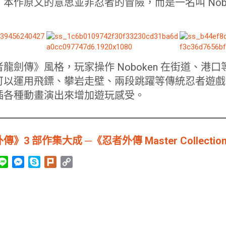
本作原文的意思並非忍者的冒險，而是一名叫 Nobo
龍劍傳》風格，玩家操作 Noboken 在街道、港
可以運用飛鏢、攀岩走壁、兩段跳躍等傳統忍者遊戲
插各種動畫演出來增加遊玩感受。
 部作集大成 ─《忍者外傳 Master Collection
L
M
S
P
C
i
e
k
l
o
n
s
y
u
p
e
s
p
r
y
e
e
k
L
n
i