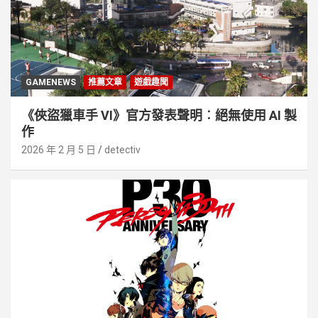
GAMENEWS
推薦文章
遊戲趣聞
《俠盜獵車手 VI》官方發表聲明︰絕無使用 AI 製
作
2026 年 2 月 5 日
detectiv