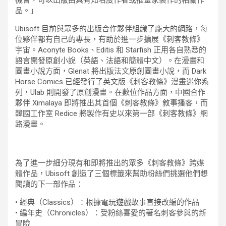
品。」
Ubisoft 目前與眾多的出版合作夥伴組織了龐大的網路，每
位夥伴都有自己的專長，有助於進一步擴展《刺客教條》
宇宙。Aconyte Books、Editis 和 Starfish 正用各自熟悉的
語言開發原創小說（英語、法語和簡體中文）。在漫畫和
圖畫小說方面，Glenat 將出版法文原創圖畫小說，而 Dark
Horse Comics 已經發行了英文版《刺客教條》漫畫迷你系
列，Ulab 則開發了原創漫畫。在數位作品方面，中國合作
夥伴 Ximalaya 即將推出其首個《刺客教條》敘事播客，而
韓國工作室 Redice 將製作有史以來第一部《刺客教條》網
路漫畫。
為了進一步細分現有和即將推出的眾多《刺客教條》跨媒
體作品，Ubisoft 創造了三個標籤來幫助粉絲們挑選他們想
閱讀的下一部作品：
• 經典（Classics）：根據電玩遊戲故事直接改編的作品
• 編年史（Chronicles）：受粉絲喜愛的著名刺客參與的新
冒險