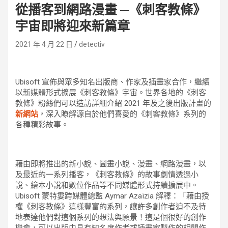
從播客到網路漫畫 ─《刺客教條》
宇宙即將迎來新篇章
2021 年 4 月 22 日
detectiv
Ubisoft 宣佈與眾多知名出版商、作家及插畫家合作，繼續
以新媒體形式擴展《刺客教條》宇宙。世界各地的《刺客
教條》粉絲們可以造訪詳細介紹 2021 年及之後出版計畫的
新網站
，深入瞭解源自於他們喜愛的《刺客教條》系列的
各種精彩故事。
藉由即將推出的新小說、圖畫小說、漫畫、網路漫畫，以
及最近的一系列播客，《刺客教條》的故事劇情透過小
說、繪本小說和數位作品等不同媒體形式持續擴展中。
Ubisoft 蒙特婁跨媒體總監 Aymar Azaïzia 解釋：「藉由授
權《刺客教條》這樣豐富的系列，讓許多創作者迫不及待
地表達他們對這個系列的想法與願景！這是個很好的創作
機會，可以出版由具有知名度作者或插畫家製作的相關作