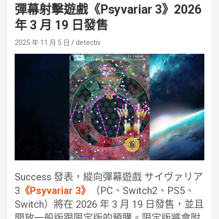
彈幕射擊遊戲《Psyvariar 3》2026
年 3 月 19 日發售
2025 年 11 月 5 日
detectiv
Success 發表，縱向彈幕遊戲 サイヴァリア
3
《Psyvariar 3》
（PC、Switch2、PS5、
Switch）將在 2026 年 3 月 19 日發售，並且
開放一般版跟限定版的預購。限定版將會附