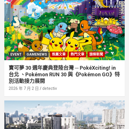
EVENT
GAMENEWS
推薦文章
熱門文章
頭條新聞
寶可夢 30 週年慶典登陸台灣 ─ PokéXciting! in
台北 、Pokémon RUN 30 與《Pokémon GO》特
別活動接⼒展開
2026 年 7 月 2 日
detectiv