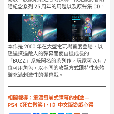
贈紀念系列 25 周年的周邊以及原聲集 CD。
本作是 2000 年在大型電玩場首度登場，以
透過擦過敵人的彈幕而使自機成長的
「BUZZ」系統聞名的系列作，玩家可以有 7
位可用角色，以不同的攻擊方式跟特性來體
驗充滿刺激性的彈幕戰。
相關報導︰重溫雪崩式彈幕的刺激 ─
PS4《死亡微笑 I・II》中文版遊戲心得