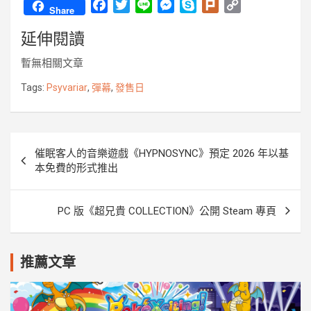
F
T
L
M
S
P
C
Share
a
w
i
e
k
l
o
延伸閱讀
c
i
n
s
y
u
p
e
t
e
s
p
r
y
暫無相關文章
b
t
e
e
k
L
o
e
n
i
Tags:
Psyvariar
,
彈幕
,
發售日
o
r
g
n
k
e
k
r
文
催眠客人的音樂遊戲《HYPNOSYNC》預定 2026 年以基
章
本免費的形式推出
導
覽
PC 版《超兄貴 COLLECTION》公開 Steam 專頁
推薦文章