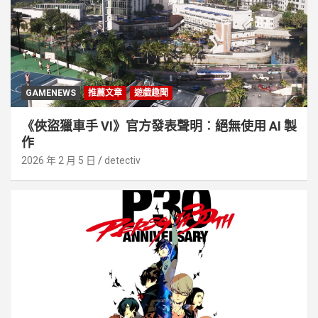
GAMENEWS
推薦文章
遊戲趣聞
《俠盜獵車手 VI》官方發表聲明︰絕無使用 AI 製
作
2026 年 2 月 5 日
detectiv