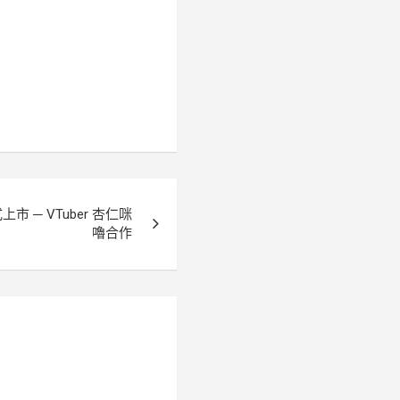
市 ─ VTuber 杏仁咪
嚕合作