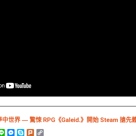
界 ― 驚悚 RPG《Galeid.》開始 Steam 搶先
L
M
S
P
C