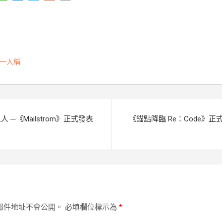
i
e
k
l
o
n
s
y
u
p
e
s
p
r
y
e
e
k
L
n
i
一人稱
g
n
e
k
r
─《Mailstrom》正式發表
《錨點降臨 Re：Code》正式上
郵件地址不會公開。
必填欄位標示為
*