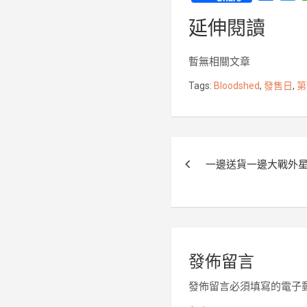
a
w
延伸閱讀
c
i
e
t
b
t
暫無相關文章
o
e
Tags:
Bloodshed
,
發售日
,
第
o
r
k
文
一邊送貨一邊大戰外星人 
章
導
覽
發佈留言
發佈留言必須填寫的電子