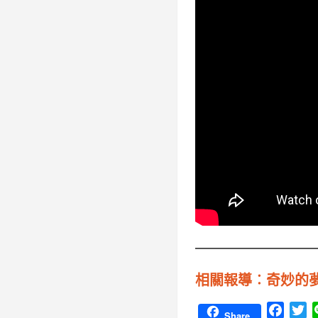
相關報導︰奇妙的夢中世
F
T
Share