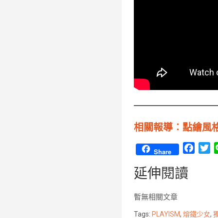
相關報導︰點繪風格射
F
T
Share
a
w
延伸閱讀
c
i
e
t
b
t
暫無相關文章
o
e
Tags:
PLAYISM
,
熔鐵少女
,
o
r