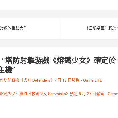
e
k
r
容錯過的重點大作
《狂想樂園》將於 202
 “
塔防射擊游戲《熔鐵少女》確定於 202
主機
”
作塔防遊戲《犬神 Defenders》7 月 18 日發售 - Game LIFE
熔鐵少女》續作《救國少女 Snezhinka》預定 8 月 27 日發售 - Game 