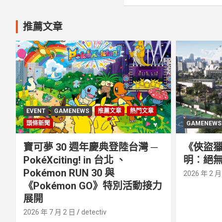
推薦文章
EVENT
GAMENEWS
推薦文章
熱門文章
頭條新聞
GAMENEWS
寶可夢 30 週年慶典登陸台灣 ─
《俠盜獵
PokéXciting! in 台北 、
明︰絕無
Pokémon RUN 30 與
2026 年 2 月
《Pokémon GO》特別活動接⼒
展開
2026 年 7 月 2 日
detectiv