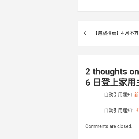
k
文
【遊戲推薦】4 月不
章
導
覽
2 thoughts on
6 日登上家用
自動引用通知:
新
自動引用通知:
《
Comments are closed.