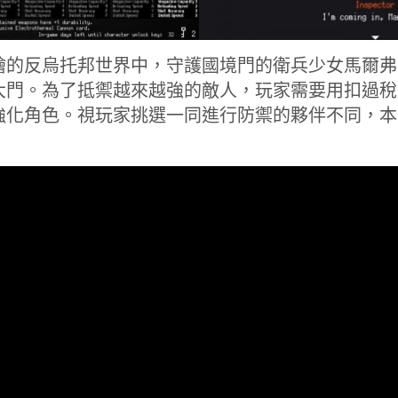
繪的反烏托邦世界中，守護國境門的衛兵少女馬爾弗
大門。為了抵禦越來越強的敵人，玩家需要用扣過稅
強化角色。視玩家挑選一同進行防禦的夥伴不同，本