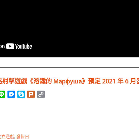
擊遊戲《溶鐵的 Марфуша》預定 2021 年 6 月
L
M
S
P
C
i
e
k
l
o
n
s
y
u
p
e
s
p
r
y
e
e
k
L
n
i
獨立遊戲
,
發售日
g
n