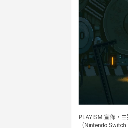
PLAYISM 宣佈，
（Nintendo Switc