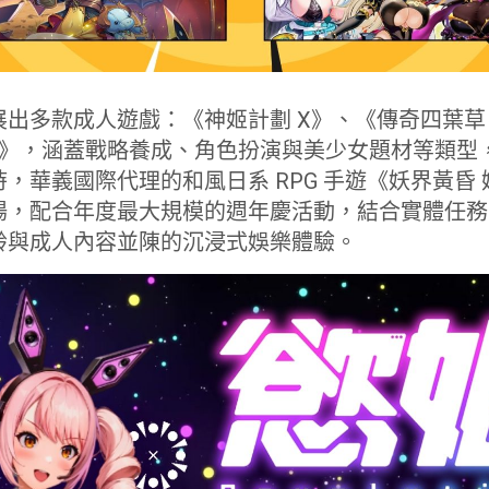
出多款成人遊戲：《神姬計劃 X》、《傳奇四葉草 X
的起源》，涵蓋戰略養成、角色扮演與美少女題材等類
，華義國際代理的和風日系 RPG 手遊《妖界黃昏
場，配合年度最大規模的週年慶活動，結合實體任務
齡與成人內容並陳的沉浸式娛樂體驗。