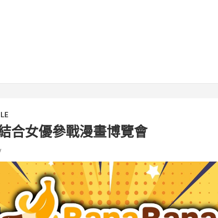
LE
結合女優參戰漫畫博覽會
v