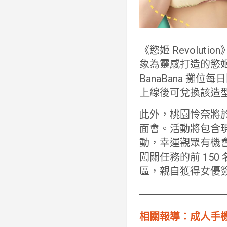
《慾姬 Revol
象為靈感打造的慾
BanaBana 攤
上線後可兌換該造
此外，桃園怜奈將於 7
面會。活動將包含
動，幸運觀眾有機會
闖關任務的前 15
區，親自獲得女優
相關報導︰成人手機遊戲