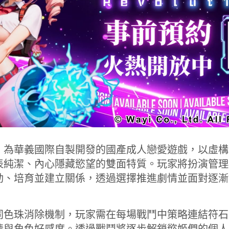
ution》為華義國際自製開發的國產成人戀愛遊戲，以
表純潔、內心隱藏慾望的雙面特質。玩家將扮演管理
動、培育並建立關係，透過選擇推進劇情並面對逐漸
同色珠消除機制，玩家需在每場戰鬥中策略連結符石
情與角色好感度。透過戰鬥將逐步解鎖慾姬們的個人