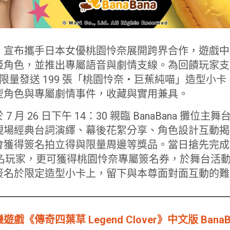
ution》宣布攜手日本女優桃園怜奈展開跨界合作，遊
姬角色，並推出專屬語音與劇情支線。為回饋玩家支
位每日限量發送 199 張「桃園怜奈・巨蕉純喵」造型
型角色與專屬劇情事件，收藏與實用兼具。
 月 26 日下午 14：30 親臨 BanaBana 攤位
現場經典台詞演繹、幕後花絮分享、角色設計互動揭
獲得簽名拍立得與限量周邊等獎品。當日搶先完成 Ban
0 名玩家，更可獲得桃園怜奈專屬簽名券，於舞台活
簽名於限定造型小卡上，留下與本尊面對面互動的難
《傳奇四葉草 Legend Clover》中文版 Bana