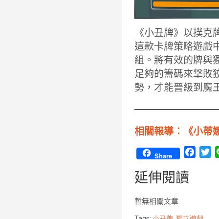
《小丑牌》以撲克牌
這款卡牌策略遊戲中
組。將有效的牌與
足夠的籌碼來撃敗
勢，才能晉級到魔
相關報導︰《小蒂
F
T
Share
a
w
延伸閱讀
c
i
e
t
b
t
暫無相關文章
o
e
Tags:
小丑牌
,
獨立遊戲