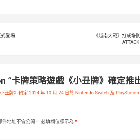
g
n
e
k
r
正式登場
《越南大戰》打成塔防大戰
ATTAC
n “
卡牌策略遊戲《小丑牌》確定推
小丑牌》預定 2024 年 10 月 24 日於 Nintendo Switch 及 PlayStation
郵件地址不會公開。
必填欄位標示為
*