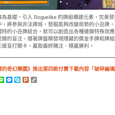
為基礎，引入 Roguelike 的牌組構建元素，完
，將參與非法牌局，發掘能夠改變局勢的小丑牌，觸發
獨特的小丑牌結合，就可以創造出各種連鎖特殊效應
狡猾的盲注，隨著牌藝精發現隱藏的獎金手牌和牌組
王級盲打關卡，贏取最終賭注、穩贏勝利。
娜的奇幻樂園》推出第四款付費下載內容「破碎幽璃
L
M
S
P
C
i
e
k
l
o
n
s
y
u
p
e
s
p
r
y
e
e
k
L
n
i