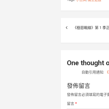
o
r
k
文
《極惡戰線》第 1 季
章
導
覽
One thought o
自動引用通知:
《
發佈留言
發佈留言必須填寫的電子
留言
*