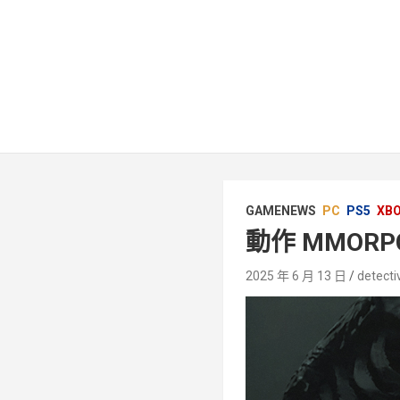
GAMENEWS
PC
PS5
XBO
動作 MMO
2025 年 6 月 13 日
detecti