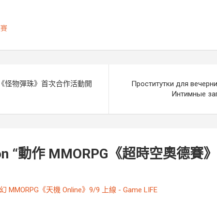
e
e
k
L
n
i
德賽
g
n
e
k
r
《怪物彈珠》首次合作活動開
Проститутки для вечерни
Интимные за
n “
動作 MMORPG《超時空奧德賽
幻 MMORPG《天機 Online》9/9 上線 - Game LIFE