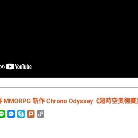
MMORPG 新作 Chrono Odyssey《超時空奧
L
M
S
P
C
i
e
k
l
o
n
s
y
u
p
e
s
p
r
y