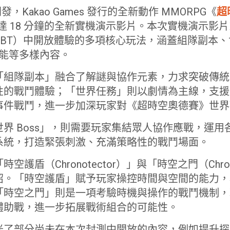
io 開發，Kakao Games 發行的全新動作 MMORPG《
超
長達 18 分鐘的全新實機演示影片。本次實機演示影
CBT）中開放體驗的多項核心玩法，涵蓋組隊副本
技能等多樣內容。
「組隊副本」融合了解謎與協作元素，力求突破傳統
性的戰鬥體驗；「世界任務」則以劇情為主線，支援
事件戰鬥，進一步加深玩家對《超時空奧德賽》世界
界 Boss」，則需要玩家集結眾人協作應戰，運
系統，打造緊張刺激、充滿策略性的戰鬥場面。
護盾（Chronotector）」與「時空之門（Chron
紹。「時空護盾」賦予玩家操控時間與空間的能力，
「時空之門」則是一項考驗時機與操作的戰鬥機制，
體助戰，進一步拓展戰術組合的可能性。
光了部分尚未在本次封測中開放的內容，例如提升探