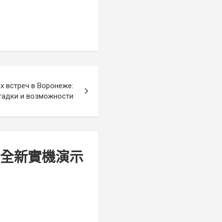
х встреч в Воронеже:
гадки и возможности
》全新實機演示