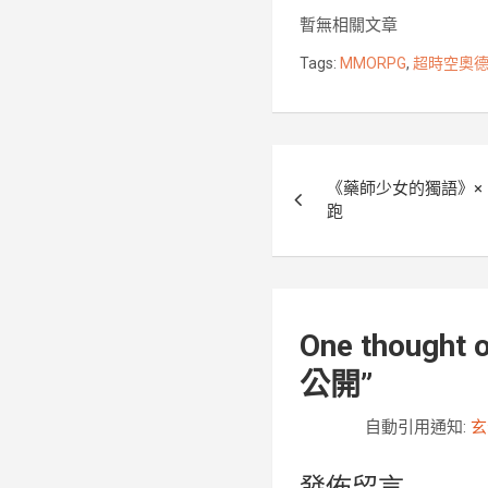
b
t
暫無相關文章
o
e
Tags:
MMORPG
,
超時空奧
o
r
k
文
《藥師少女的獨語》×
章
跑
導
覽
One thought o
公開
”
自動引用通知:
玄