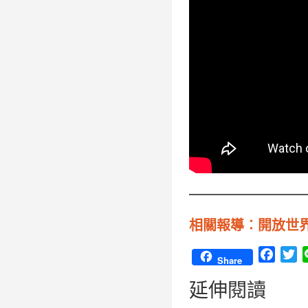
相關報導︰開放世界 
F
T
Share
a
w
延伸閱讀
c
i
e
t