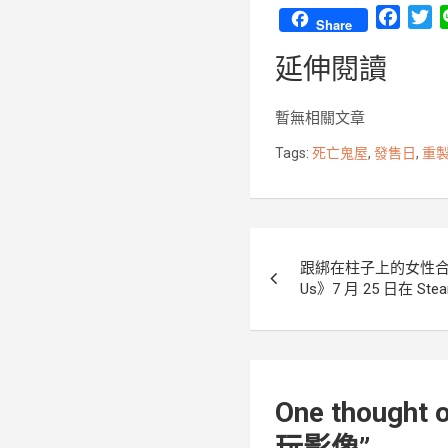
F
T
Share
a
w
延伸閱讀
c
i
e
t
b
t
暫無相關文章
o
e
Tags:
死亡鬼屋
,
發售日
,
重
o
r
k
文
跟綁在柱子上的女性合作逃
章
Us》7 月 25 日在 St
導
覽
One thought o