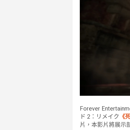
Forever Ente
ド 2：リメイク
《死
片，本影片將展示