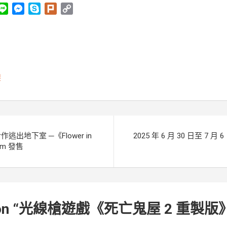
L
M
S
P
C
i
e
k
l
o
n
s
y
u
p
e
s
p
r
y
e
e
k
L
n
i
製
g
n
e
k
r
出地下室 ─《Flower in
2025 年 6 月 30 日至 7
eam 發售
n “
光線槍遊戲《死亡鬼屋 2 重製版