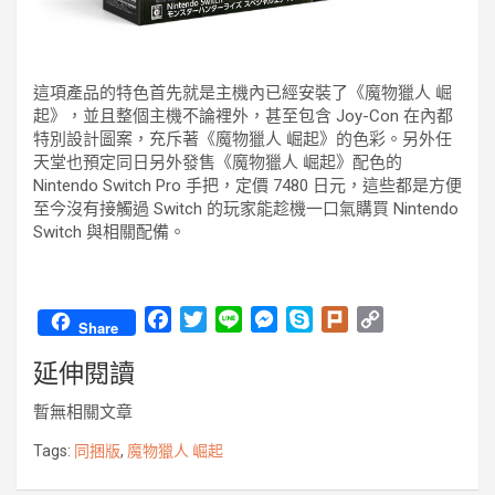
這項產品的特色首先就是主機內已經安裝了《魔物獵人 崛
起》，並且整個主機不論裡外，甚至包含 Joy-Con 在內都
特別設計圖案，充斥著《魔物獵人 崛起》的色彩。另外任
天堂也預定同日另外發售《魔物獵人 崛起》配色的
Nintendo Switch Pro 手把，定價 7480 日元，這些都是方便
至今沒有接觸過 Switch 的玩家能趁機一口氣購買 Nintendo
Switch 與相關配備。
F
T
L
M
S
P
C
Share
a
w
i
e
k
l
o
延伸閱讀
c
i
n
s
y
u
p
e
t
e
s
p
r
y
暫無相關文章
b
t
e
e
k
L
o
e
n
i
Tags:
同捆版
,
魔物獵人 崛起
o
r
g
n