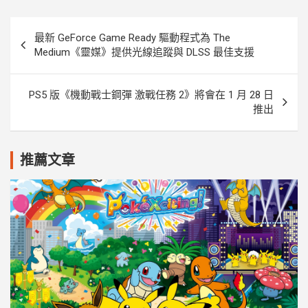
k
e
k
r
文
最新 GeForce Game Ready 驅動程式為 The
章
Medium《靈媒》提供光線追蹤與 DLSS 最佳支援
導
覽
PS5 版《機動戰士鋼彈 激戰任務 2》將會在 1 月 28 日
推出
推薦文章