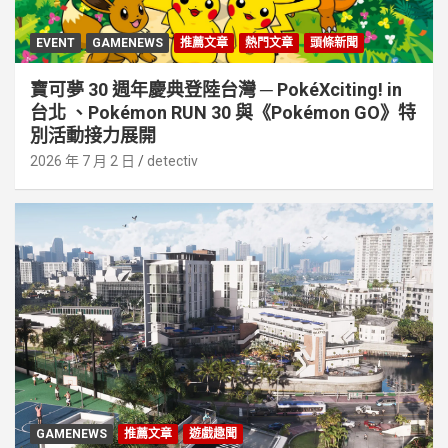
EVENT
GAMENEWS
推薦文章
熱門文章
頭條新聞
寶可夢 30 週年慶典登陸台灣 ─ PokéXciting! in
台北 、Pokémon RUN 30 與《Pokémon GO》特
別活動接⼒展開
2026 年 7 月 2 日
detectiv
GAMENEWS
推薦文章
遊戲趣聞