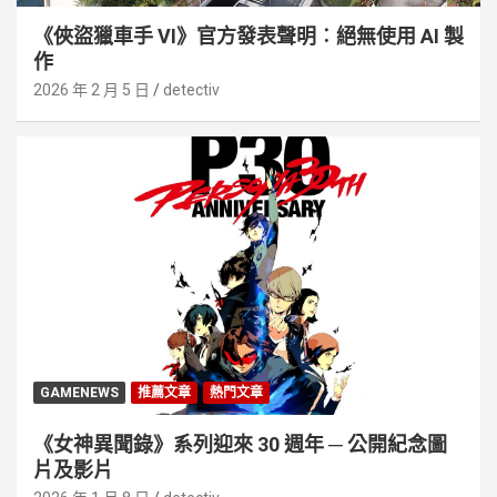
《俠盜獵車手 VI》官方發表聲明︰絕無使用 AI 製
作
2026 年 2 月 5 日
detectiv
GAMENEWS
推薦文章
熱門文章
《女神異聞錄》系列迎來 30 週年 ─ 公開紀念圖
片及影片