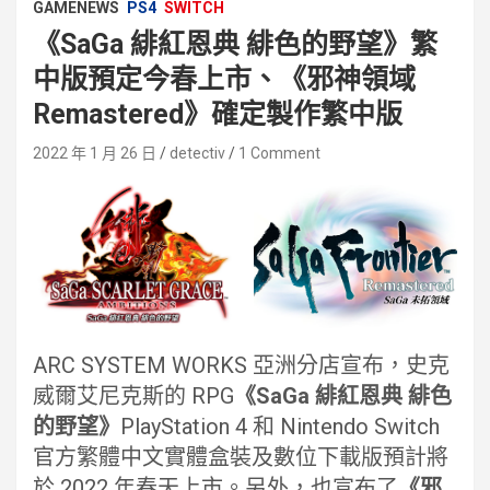
GAMENEWS
PS4
SWITCH
《SaGa 緋紅恩典 緋色的野望》繁
中版預定今春上市、《邪神領域
Remastered》確定製作繁中版
2022 年 1 月 26 日
detectiv
1 Comment
ARC SYSTEM WORKS 亞洲分店宣布，史克
威爾艾尼克斯的 RPG
《SaGa 緋紅恩典 緋色
的野望》
PlayStation 4 和 Nintendo Switch
官方繁體中文實體盒裝及數位下載版預計將
於 2022 年春天上市。另外，也宣布了
《邪