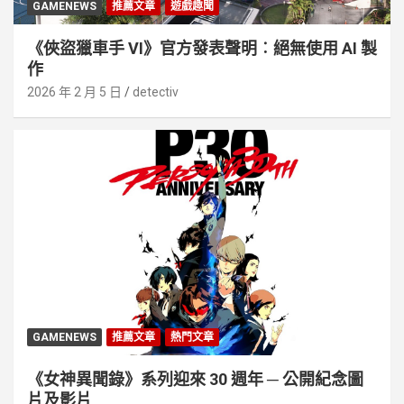
GAMENEWS
推薦文章
遊戲趣聞
《俠盜獵車手 VI》官方發表聲明︰絕無使用 AI 製
作
2026 年 2 月 5 日
detectiv
GAMENEWS
推薦文章
熱門文章
《女神異聞錄》系列迎來 30 週年 ─ 公開紀念圖
片及影片