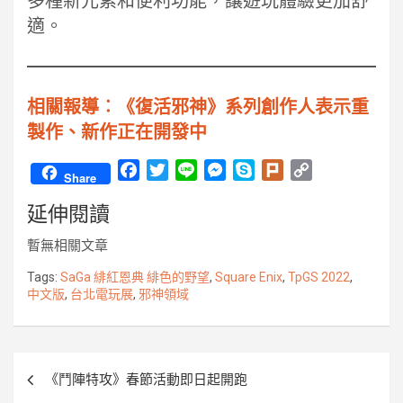
多種新元素和便利功能，讓遊玩體驗更加舒
適。
相關報導︰《復活邪神》系列創作人表示重
製作、新作正在開發中
F
T
L
M
S
P
C
Share
a
w
i
e
k
l
o
延伸閱讀
c
i
n
s
y
u
p
e
t
e
s
p
r
y
暫無相關文章
b
t
e
e
k
L
o
e
n
i
Tags:
SaGa 緋紅恩典 緋色的野望
,
Square Enix
,
TpGS 2022
,
中文版
,
台北電玩展
,
邪神領域
o
r
g
n
k
e
k
r
文
《鬥陣特攻》春節活動即日起開跑
章