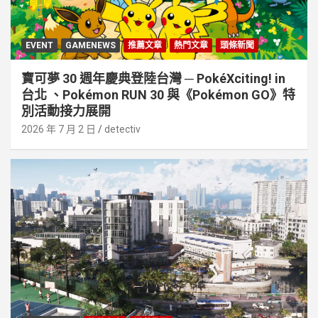
EVENT
GAMENEWS
推薦文章
熱門文章
頭條新聞
寶可夢 30 週年慶典登陸台灣 ─ PokéXciting! in
台北 、Pokémon RUN 30 與《Pokémon GO》特
別活動接⼒展開
2026 年 7 月 2 日
detectiv