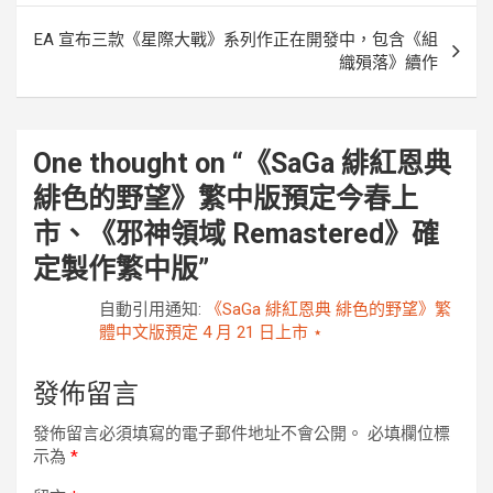
導
EA 宣布三款《星際大戰》系列作正在開發中，包含《組
覽
織殞落》續作
One thought on “
《SaGa 緋紅恩典
緋色的野望》繁中版預定今春上
市、《邪神領域 Remastered》確
定製作繁中版
”
自動引用通知:
《SaGa 緋紅恩典 緋色的野望》繁
體中文版預定 4 月 21 日上市 ⋆
發佈留言
發佈留言必須填寫的電子郵件地址不會公開。
必填欄位標
示為
*