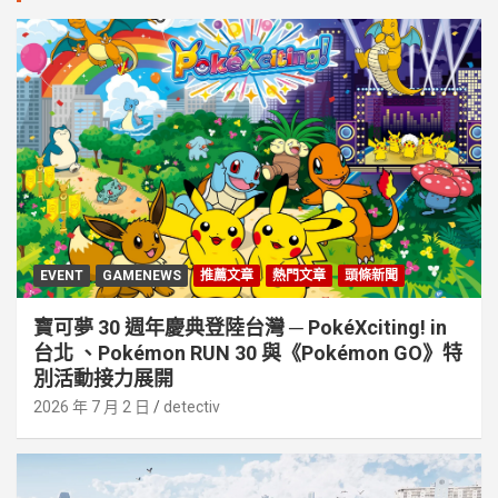
EVENT
GAMENEWS
推薦文章
熱門文章
頭條新聞
寶可夢 30 週年慶典登陸台灣 ─ PokéXciting! in
台北 、Pokémon RUN 30 與《Pokémon GO》特
別活動接⼒展開
2026 年 7 月 2 日
detectiv