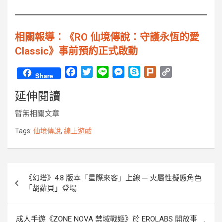
相關報導︰《RO 仙境傳說：守護永恆的愛
Classic》事前預約正式啟動
F
T
L
M
S
P
C
Share
a
w
i
e
k
l
o
延伸閱讀
c
i
n
s
y
u
p
e
t
e
s
p
r
y
暫無相關文章
b
t
e
e
k
L
o
e
n
i
Tags:
仙境傳說
,
線上遊戲
o
r
g
n
k
e
k
r
文
《幻塔》4.8 版本「星際來客」上線 ─ 火屬性擬態角色
章
「胡蘿貝」登場
導
覽
成人手遊《ZONE NOVA 禁域戰姬》於 EROLABS 開放事