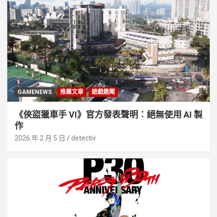
GAMENEWS
推薦文章
遊戲趣聞
《俠盜獵車手 VI》官方發表聲明︰絕無使用 AI 製
作
2026 年 2 月 5 日
detectiv